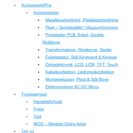
Komponent/Pris
Komponenter
Metalbearbejdning, Pladebearbejdning
Plast – Sprøjtestøbt / Vacuumformning
Printplader PCB. Enkel, Double,
Multilayer
Transformatorer, Ringkerne, Spoler
Folietastatur, Stål Keyboard & Keypad
Optoelektronik, LCD, LCM, TFT, Touch
Kabelkonfektion, Ledningskonfektion
Montagekasser, Plast & Stål Boxe
Elektromotorer AC-DC Micro
Forespørgsel
Handelsforhold
Fragt
Told
MOQ – Mindste Ordre Antal
Om os