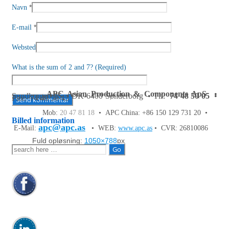
*
Navn
*
E-mail
Websted
What is the sum of 2 and 7? (Required)
APC Asian Production & Components ApS
•
Sundkrogen 35 • DK-6400 Sønderborg • Tlf:
74 48 50 05
•
Fax: 74 48 50 45
Mob:
20 47 81 18
• APC China: +86 150 129 731 20 •
Billed information
apc@apc.as
E-Mail:
• WEB:
www.apc.as
• CVR: 26810086
Fuld opløsning:
1050×788
px
Søg
efter: