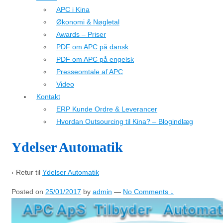
APC i Kina
Økonomi & Nøgletal
Awards – Priser
PDF om APC på dansk
PDF om APC på engelsk
Presseomtale af APC
Video
Kontakt
ERP Kunde Ordre & Leverancer
Hvordan Outsourcing til Kina? – Blogindlæg
Ydelser Automatik
‹ Retur til
Ydelser Automatik
Posted on
25/01/2017
by
admin
—
No Comments ↓