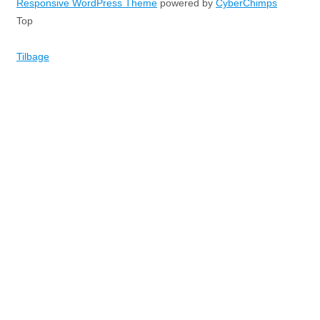
Responsive WordPress Theme
powered by
CyberChimps
Top
Tilbage