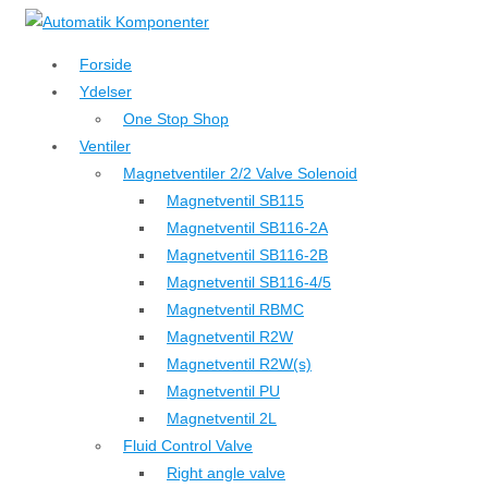
↓
Hop
Forside
til
Ydelser
hovedindhold
One Stop Shop
Ventiler
Magnetventiler 2/2 Valve Solenoid
Magnetventil SB115
Magnetventil SB116-2A
Magnetventil SB116-2B
Magnetventil SB116-4/5
Magnetventil RBMC
Magnetventil R2W
Magnetventil R2W(s)
Magnetventil PU
Magnetventil 2L
Fluid Control Valve
Right angle valve