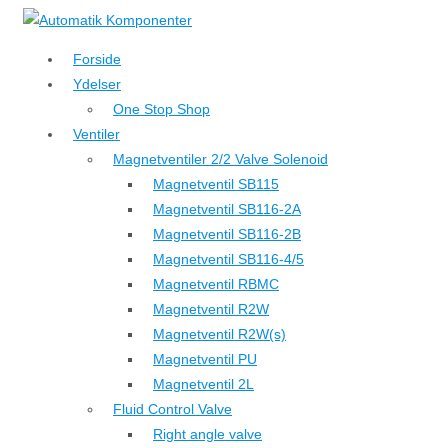
↓
Hop
Forside
til
Ydelser
hovedindhold
One Stop Shop
Ventiler
Magnetventiler 2/2 Valve Solenoid
Magnetventil SB115
Magnetventil SB116-2A
Magnetventil SB116-2B
Magnetventil SB116-4/5
Magnetventil RBMC
Magnetventil R2W
Magnetventil R2W(s)
Magnetventil PU
Magnetventil 2L
Fluid Control Valve
Right angle valve