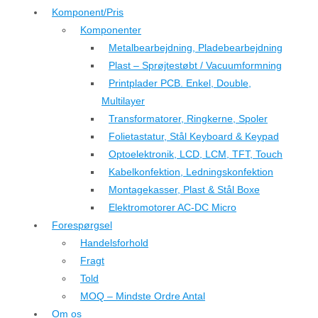
Komponent/Pris
Komponenter
Metalbearbejdning, Pladebearbejdning
Plast – Sprøjtestøbt / Vacuumformning
Printplader PCB. Enkel, Double,
Multilayer
Transformatorer, Ringkerne, Spoler
Folietastatur, Stål Keyboard & Keypad
Optoelektronik, LCD, LCM, TFT, Touch
Kabelkonfektion, Ledningskonfektion
Montagekasser, Plast & Stål Boxe
Elektromotorer AC-DC Micro
Forespørgsel
Handelsforhold
Fragt
Told
MOQ – Mindste Ordre Antal
Om os