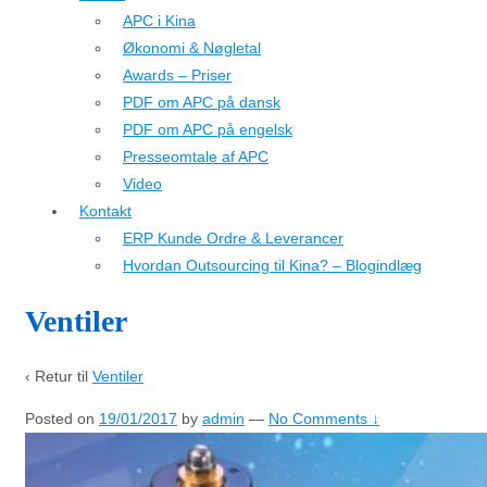
APC i Kina
Økonomi & Nøgletal
Awards – Priser
PDF om APC på dansk
PDF om APC på engelsk
Presseomtale af APC
Video
Kontakt
ERP Kunde Ordre & Leverancer
Hvordan Outsourcing til Kina? – Blogindlæg
Ventiler
‹ Retur til
Ventiler
Posted on
19/01/2017
by
admin
—
No Comments ↓