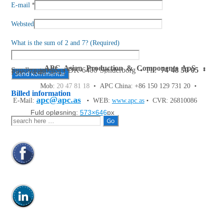
*
E-mail
Websted
What is the sum of 2 and 7? (Required)
APC Asian Production & Components ApS
•
Sundkrogen 35 • DK-6400 Sønderborg • Tlf:
74 48 50 05
•
Fax: 74 48 50 45
Mob:
20 47 81 18
• APC China: +86 150 129 731 20 •
Billed information
apc@apc.as
E-Mail:
• WEB:
www.apc.as
• CVR: 26810086
Fuld opløsning:
573×646
px
Søg
efter: