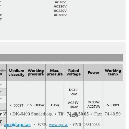
 35 • DK-6400 Sønderborg • Tlf:
74 48 50 05
• Fax: 74 48 50
apc@apc.as
il:
• WEB:
www.apc.as
• CVR: 26810086