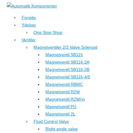
↓
Hop
Forside
til
Ydelser
hovedindhold
One Stop Shop
Ventiler
Magnetventiler 2/2 Valve Solenoid
Magnetventil SB115
Magnetventil SB116-2A
Magnetventil SB116-2B
Magnetventil SB116-4/5
Magnetventil RBMC
Magnetventil R2W
Magnetventil R2W(s)
Magnetventil PU
Magnetventil 2L
Fluid Control Valve
Right angle valve