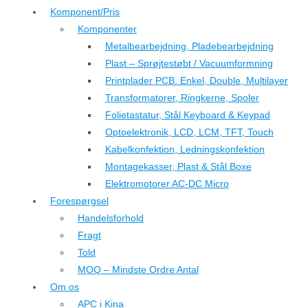
Komponent/Pris
Komponenter
Metalbearbejdning, Pladebearbejdning
Plast – Sprøjtestøbt / Vacuumformning
Printplader PCB. Enkel, Double, Multilayer
Transformatorer, Ringkerne, Spoler
Folietastatur, Stål Keyboard & Keypad
Optoelektronik, LCD, LCM, TFT, Touch
Kabelkonfektion, Ledningskonfektion
Montagekasser, Plast & Stål Boxe
Elektromotorer AC-DC Micro
Forespørgsel
Handelsforhold
Fragt
Told
MOQ – Mindste Ordre Antal
Om os
APC i Kina