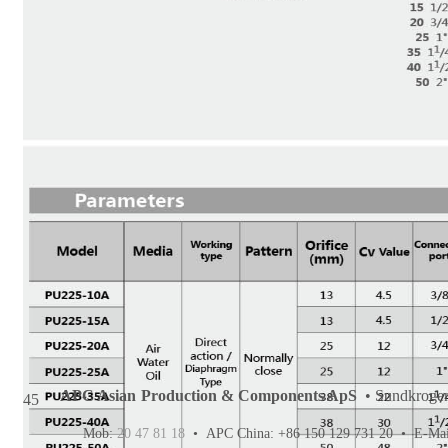
APC Asian Production & Components ApS
• Sundkrogen
45
Mob:
20 47 81 18
• APC China: +86 150 129 731 20 •
E-Ma