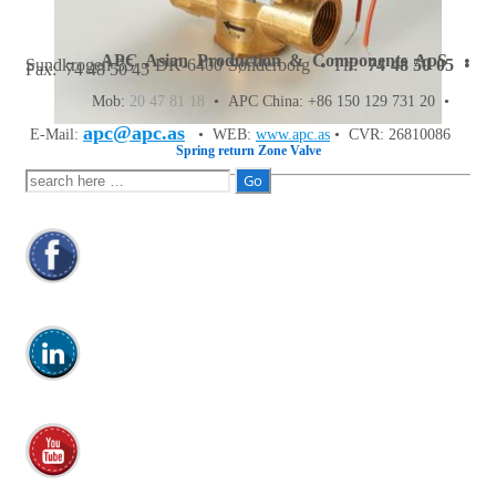
APC Asian Production & Components ApS
•
Sundkrogen 35 • DK-6400 Sønderborg • Tlf:
74 48 50 05
•
Fax: 74 48 50 45
Mob:
20 47 81 18
• APC China: +86 150 129 731 20 •
apc@apc.as
E-Mail:
• WEB:
www.apc.as
• CVR: 26810086
Spring return Zone Valve
Søg
efter: