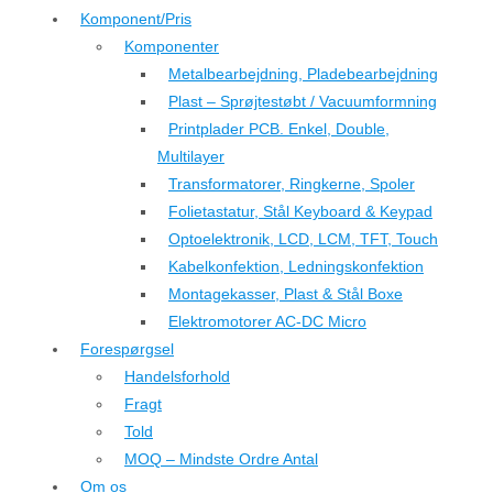
Komponent/Pris
Komponenter
Metalbearbejdning, Pladebearbejdning
Plast – Sprøjtestøbt / Vacuumformning
Printplader PCB. Enkel, Double,
Multilayer
Transformatorer, Ringkerne, Spoler
Folietastatur, Stål Keyboard & Keypad
Optoelektronik, LCD, LCM, TFT, Touch
Kabelkonfektion, Ledningskonfektion
Montagekasser, Plast & Stål Boxe
Elektromotorer AC-DC Micro
Forespørgsel
Handelsforhold
Fragt
Told
MOQ – Mindste Ordre Antal
Om os