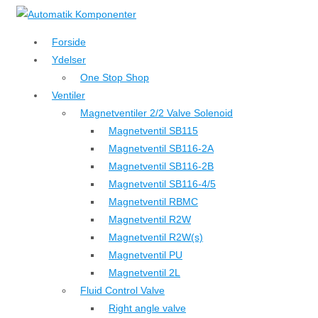
↓
Hop
Forside
til
Ydelser
hovedindhold
One Stop Shop
Ventiler
Magnetventiler 2/2 Valve Solenoid
Magnetventil SB115
Magnetventil SB116-2A
Magnetventil SB116-2B
Magnetventil SB116-4/5
Magnetventil RBMC
Magnetventil R2W
Magnetventil R2W(s)
Magnetventil PU
Magnetventil 2L
Fluid Control Valve
Right angle valve