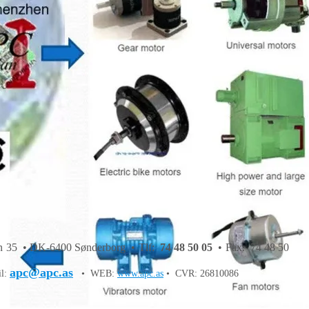
 35 • DK-6400 Sønderborg • Tlf:
74 48 50 05
• Fax: 74 48 50
apc@apc.as
il:
• WEB:
www.apc.as
• CVR: 26810086