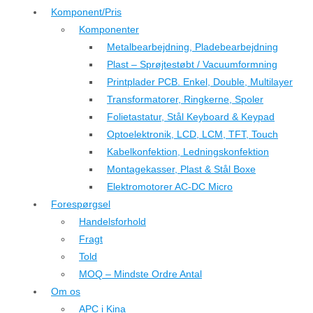
Komponent/Pris
Komponenter
Metalbearbejdning, Pladebearbejdning
Plast – Sprøjtestøbt / Vacuumformning
Printplader PCB. Enkel, Double, Multilayer
Transformatorer, Ringkerne, Spoler
Folietastatur, Stål Keyboard & Keypad
Optoelektronik, LCD, LCM, TFT, Touch
Kabelkonfektion, Ledningskonfektion
Montagekasser, Plast & Stål Boxe
Elektromotorer AC-DC Micro
Forespørgsel
Handelsforhold
Fragt
Told
MOQ – Mindste Ordre Antal
Om os
APC i Kina