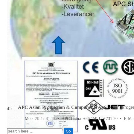
APC Asian Production & Components ApS
• Sundkrogen
45
Mob:
20 47 81 18
• APC China: +86 150 129 731 20 •
E-Ma
Søg