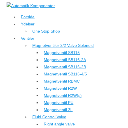
↓
Hop
Forside
til
Ydelser
hovedindhold
One Stop Shop
Ventiler
Magnetventiler 2/2 Valve Solenoid
Magnetventil SB115
Magnetventil SB116-2A
Magnetventil SB116-2B
Magnetventil SB116-4/5
Magnetventil RBMC
Magnetventil R2W
Magnetventil R2W(s)
Magnetventil PU
Magnetventil 2L
Fluid Control Valve
Right angle valve