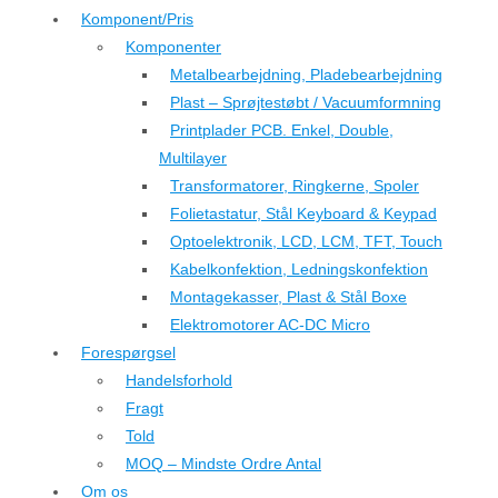
Komponent/Pris
Komponenter
Metalbearbejdning, Pladebearbejdning
Plast – Sprøjtestøbt / Vacuumformning
Printplader PCB. Enkel, Double,
Multilayer
Transformatorer, Ringkerne, Spoler
Folietastatur, Stål Keyboard & Keypad
Optoelektronik, LCD, LCM, TFT, Touch
Kabelkonfektion, Ledningskonfektion
Montagekasser, Plast & Stål Boxe
Elektromotorer AC-DC Micro
Forespørgsel
Handelsforhold
Fragt
Told
MOQ – Mindste Ordre Antal
Om os