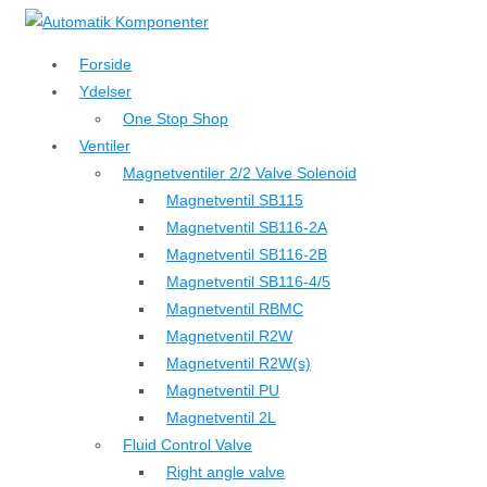
↓
Hop
Forside
til
Ydelser
hovedindhold
One Stop Shop
Ventiler
Magnetventiler 2/2 Valve Solenoid
Magnetventil SB115
Magnetventil SB116-2A
Magnetventil SB116-2B
Magnetventil SB116-4/5
Magnetventil RBMC
Magnetventil R2W
Magnetventil R2W(s)
Magnetventil PU
Magnetventil 2L
Fluid Control Valve
Right angle valve