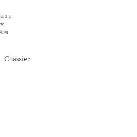
a 3 til
gbo
ygtig
Chassier