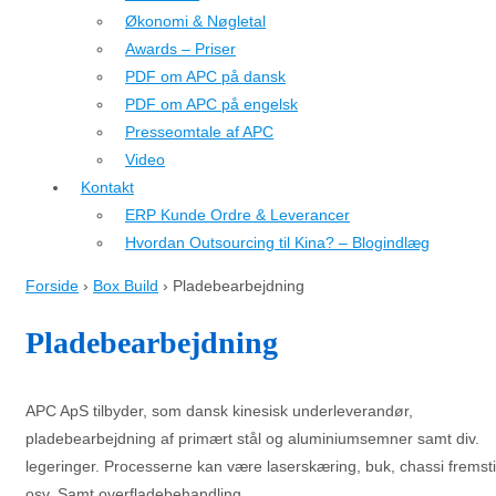
Økonomi & Nøgletal
Awards – Priser
PDF om APC på dansk
PDF om APC på engelsk
Presseomtale af APC
Video
Kontakt
ERP Kunde Ordre & Leverancer
Hvordan Outsourcing til Kina? – Blogindlæg
Forside
›
Box Build
›
Pladebearbejdning
Pladebearbejdning
APC ApS tilbyder, som dansk kinesisk underleverandør,
pladebearbejdning af primært stål og aluminiumsemner samt div.
legeringer. Processerne kan være laserskæring, buk, chassi fremstil
osv. Samt overfladebehandling.