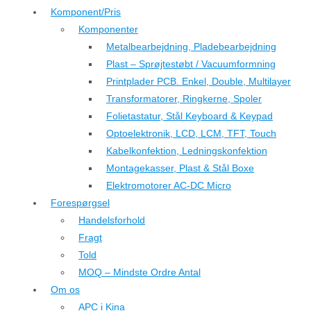
Komponent/Pris
Komponenter
Metalbearbejdning, Pladebearbejdning
Plast – Sprøjtestøbt / Vacuumformning
Printplader PCB. Enkel, Double, Multilayer
Transformatorer, Ringkerne, Spoler
Folietastatur, Stål Keyboard & Keypad
Optoelektronik, LCD, LCM, TFT, Touch
Kabelkonfektion, Ledningskonfektion
Montagekasser, Plast & Stål Boxe
Elektromotorer AC-DC Micro
Forespørgsel
Handelsforhold
Fragt
Told
MOQ – Mindste Ordre Antal
Om os
APC i Kina