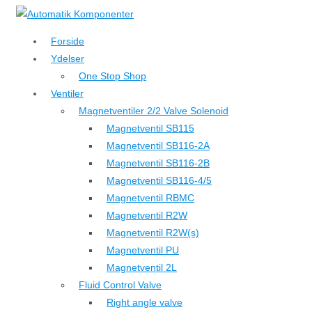
↓
Hop
Forside
til
Ydelser
hovedindhold
One Stop Shop
Ventiler
Magnetventiler 2/2 Valve Solenoid
Magnetventil SB115
Magnetventil SB116-2A
Magnetventil SB116-2B
Magnetventil SB116-4/5
Magnetventil RBMC
Magnetventil R2W
Magnetventil R2W(s)
Magnetventil PU
Magnetventil 2L
Fluid Control Valve
Right angle valve