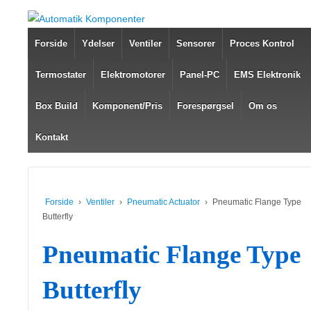
Forside
Ydelser
Ventiler
Sensorer
Proces Kontrol
Termostater
Elektromotorer
Panel-PC
EMS Elektronik
Box Build
Komponent/Pris
Forespørgsel
Om os
Kontakt
Forside
›
Ventiler
›
Pneumatic Actuator
›
Pneumatic Flange Type
Butterfly
Pneumatic Flange Type
Butterfly