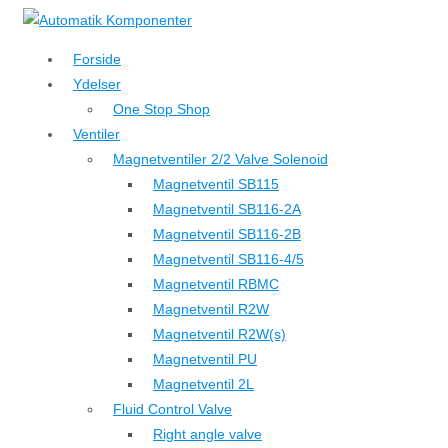
↓
Hop
Forside
til
Ydelser
hovedindhold
One Stop Shop
Ventiler
Magnetventiler 2/2 Valve Solenoid
Magnetventil SB115
Magnetventil SB116-2A
Magnetventil SB116-2B
Magnetventil SB116-4/5
Magnetventil RBMC
Magnetventil R2W
Magnetventil R2W(s)
Magnetventil PU
Magnetventil 2L
Fluid Control Valve
Right angle valve