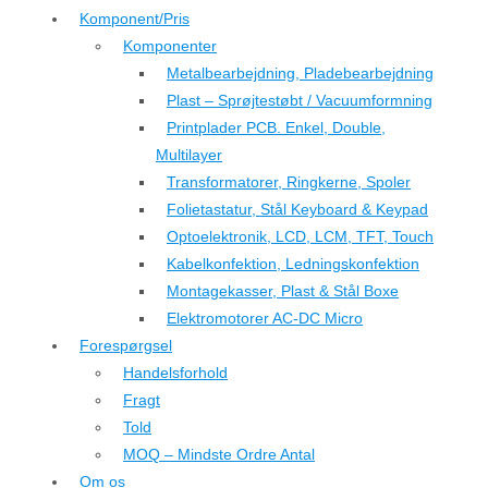
Komponent/Pris
Komponenter
Metalbearbejdning, Pladebearbejdning
Plast – Sprøjtestøbt / Vacuumformning
Printplader PCB. Enkel, Double,
Multilayer
Transformatorer, Ringkerne, Spoler
Folietastatur, Stål Keyboard & Keypad
Optoelektronik, LCD, LCM, TFT, Touch
Kabelkonfektion, Ledningskonfektion
Montagekasser, Plast & Stål Boxe
Elektromotorer AC-DC Micro
Forespørgsel
Handelsforhold
Fragt
Told
MOQ – Mindste Ordre Antal
Om os