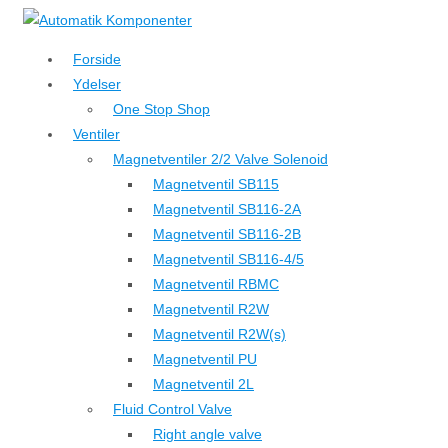
↓
Hop
Forside
til
Ydelser
hovedindhold
One Stop Shop
Ventiler
Magnetventiler 2/2 Valve Solenoid
Magnetventil SB115
Magnetventil SB116-2A
Magnetventil SB116-2B
Magnetventil SB116-4/5
Magnetventil RBMC
Magnetventil R2W
Magnetventil R2W(s)
Magnetventil PU
Magnetventil 2L
Fluid Control Valve
Right angle valve