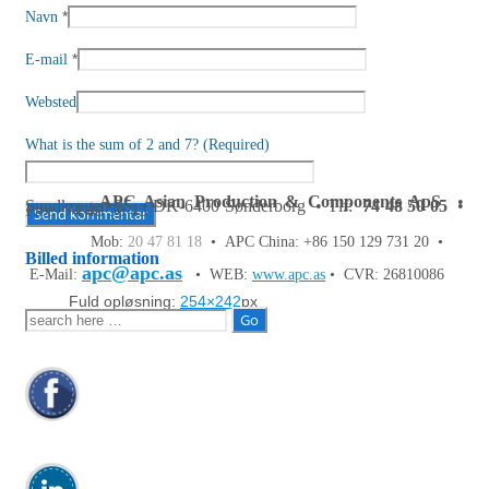
*
Navn
*
E-mail
Websted
What is the sum of 2 and 7? (Required)
APC Asian Production & Components ApS
•
Sundkrogen 35 • DK-6400 Sønderborg • Tlf:
74 48 50 05
•
Fax: 74 48 50 45
Mob:
20 47 81 18
• APC China: +86 150 129 731 20 •
Billed information
apc@apc.as
E-Mail:
• WEB:
www.apc.as
• CVR: 26810086
Fuld opløsning:
254×242
px
Søg
efter: