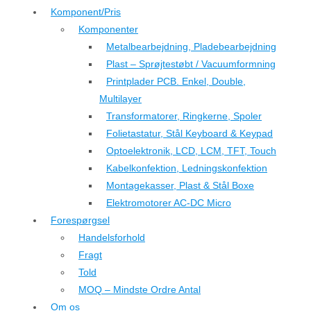
Komponent/Pris
Komponenter
Metalbearbejdning, Pladebearbejdning
Plast – Sprøjtestøbt / Vacuumformning
Printplader PCB. Enkel, Double,
Multilayer
Transformatorer, Ringkerne, Spoler
Folietastatur, Stål Keyboard & Keypad
Optoelektronik, LCD, LCM, TFT, Touch
Kabelkonfektion, Ledningskonfektion
Montagekasser, Plast & Stål Boxe
Elektromotorer AC-DC Micro
Forespørgsel
Handelsforhold
Fragt
Told
MOQ – Mindste Ordre Antal
Om os