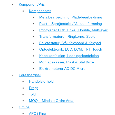
Komponent/Pris
Komponenter
Metalbearbejdning, Pladebearbejdning
Plast – Sprøjtestøbt / Vacuumformning
Printplader PCB. Enkel, Double, Multilayer
Transformatorer, Ringkerne, Spoler
Folietastatur, Stål Keyboard & Keypad
Optoelektronik, LCD, LCM, TFT, Touch
Kabelkonfektion, Ledningskonfektion
Montagekasser, Plast & Stål Boxe
Elektromotorer AC-DC Micro
Forespørgsel
Handelsforhold
Fragt
Told
MOQ – Mindste Ordre Antal
Om os
APC i Kina