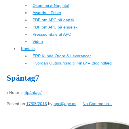
Økonomi & Nøgletal
Awards – Priser
PDF om APC på dansk
PDF om APC på engelsk
Presseomtale af APC
Video
Kontakt
ERP Kunde Ordre & Leverancer
Hvordan Outsourcing til Kina? – Blogindlæg
Spåntag7
‹ Retur til
Spåntag7
Posted on
17/05/2016
by
apc@apc.as
—
No Comments ↓