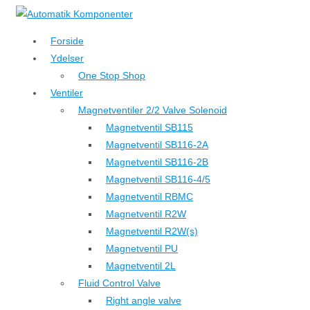
↓
Hop
Forside
til
Ydelser
hovedindhold
One Stop Shop
Ventiler
Magnetventiler 2/2 Valve Solenoid
Magnetventil SB115
Magnetventil SB116-2A
Magnetventil SB116-2B
Magnetventil SB116-4/5
Magnetventil RBMC
Magnetventil R2W
Magnetventil R2W(s)
Magnetventil PU
Magnetventil 2L
Fluid Control Valve
Right angle valve