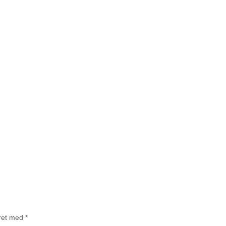
eret med
*