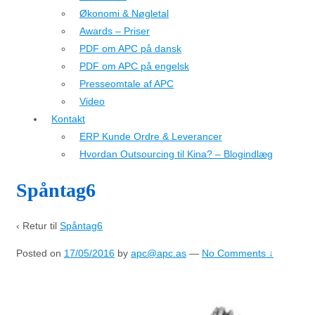
Økonomi & Nøgletal
Awards – Priser
PDF om APC på dansk
PDF om APC på engelsk
Presseomtale af APC
Video
Kontakt
ERP Kunde Ordre & Leverancer
Hvordan Outsourcing til Kina? – Blogindlæg
Spåntag6
‹ Retur til
Spåntag6
Posted on
17/05/2016
by
apc@apc.as
—
No Comments ↓