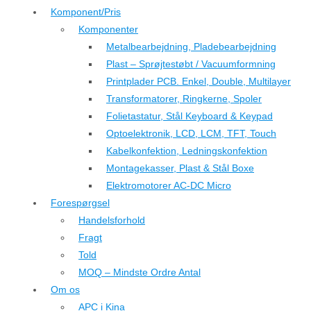
Komponent/Pris
Komponenter
Metalbearbejdning, Pladebearbejdning
Plast – Sprøjtestøbt / Vacuumformning
Printplader PCB. Enkel, Double, Multilayer
Transformatorer, Ringkerne, Spoler
Folietastatur, Stål Keyboard & Keypad
Optoelektronik, LCD, LCM, TFT, Touch
Kabelkonfektion, Ledningskonfektion
Montagekasser, Plast & Stål Boxe
Elektromotorer AC-DC Micro
Forespørgsel
Handelsforhold
Fragt
Told
MOQ – Mindste Ordre Antal
Om os
APC i Kina