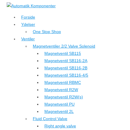
↓
Hop
Forside
til
Ydelser
hovedindhold
One Stop Shop
Ventiler
Magnetventiler 2/2 Valve Solenoid
Magnetventil SB115
Magnetventil SB116-2A
Magnetventil SB116-2B
Magnetventil SB116-4/5
Magnetventil RBMC
Magnetventil R2W
Magnetventil R2W(s)
Magnetventil PU
Magnetventil 2L
Fluid Control Valve
Right angle valve