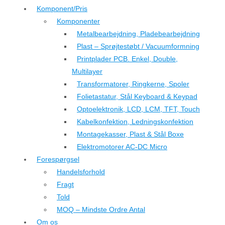
Komponent/Pris
Komponenter
Metalbearbejdning, Pladebearbejdning
Plast – Sprøjtestøbt / Vacuumformning
Printplader PCB. Enkel, Double,
Multilayer
Transformatorer, Ringkerne, Spoler
Folietastatur, Stål Keyboard & Keypad
Optoelektronik, LCD, LCM, TFT, Touch
Kabelkonfektion, Ledningskonfektion
Montagekasser, Plast & Stål Boxe
Elektromotorer AC-DC Micro
Forespørgsel
Handelsforhold
Fragt
Told
MOQ – Mindste Ordre Antal
Om os