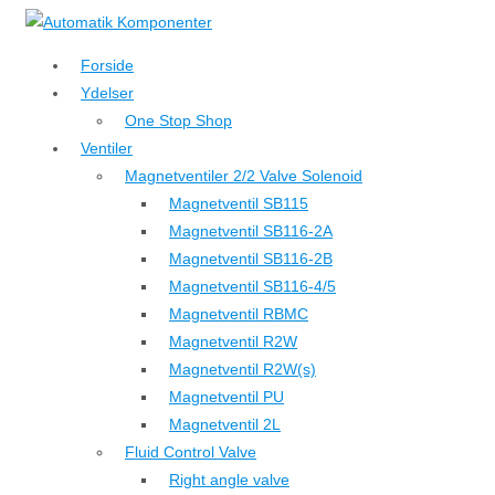
↓
Hop
Forside
til
Ydelser
hovedindhold
One Stop Shop
Ventiler
Magnetventiler 2/2 Valve Solenoid
Magnetventil SB115
Magnetventil SB116-2A
Magnetventil SB116-2B
Magnetventil SB116-4/5
Magnetventil RBMC
Magnetventil R2W
Magnetventil R2W(s)
Magnetventil PU
Magnetventil 2L
Fluid Control Valve
Right angle valve