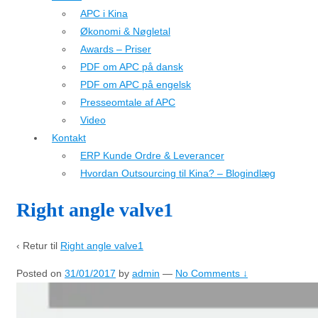
APC i Kina
Økonomi & Nøgletal
Awards – Priser
PDF om APC på dansk
PDF om APC på engelsk
Presseomtale af APC
Video
Kontakt
ERP Kunde Ordre & Leverancer
Hvordan Outsourcing til Kina? – Blogindlæg
Right angle valve1
‹ Retur til
Right angle valve1
Posted on
31/01/2017
by
admin
—
No Comments ↓