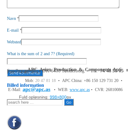
*
Navn
*
E-mail
Websted
What is the sum of 2 and 7? (Required)
APC Asian Production & Components ApS
•
Sundkrogen 35 • DK-6400 Sønderborg • Tlf:
74 48 50 05
•
Fax: 74 48 50 45
Mob:
20 47 81 18
• APC China: +86 150 129 731 20 •
Billed information
apc@apc.as
E-Mail:
• WEB:
www.apc.as
• CVR: 26810086
Fuld opløsning:
998×800
px
Søg
efter: