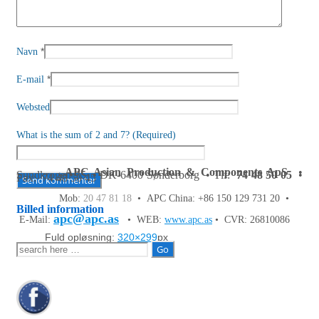
*
Navn
*
E-mail
Websted
What is the sum of 2 and 7? (Required)
APC Asian Production & Components ApS
•
Sundkrogen 35 • DK-6400 Sønderborg • Tlf:
74 48 50 05
•
Fax: 74 48 50 45
Mob:
20 47 81 18
• APC China: +86 150 129 731 20 •
Billed information
apc@apc.as
E-Mail:
• WEB:
www.apc.as
• CVR: 26810086
Fuld opløsning:
320×299
px
Søg
efter: