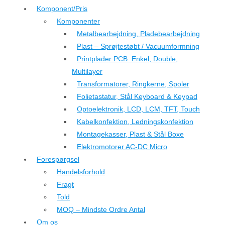
Komponent/Pris
Komponenter
Metalbearbejdning, Pladebearbejdning
Plast – Sprøjtestøbt / Vacuumformning
Printplader PCB. Enkel, Double,
Multilayer
Transformatorer, Ringkerne, Spoler
Folietastatur, Stål Keyboard & Keypad
Optoelektronik, LCD, LCM, TFT, Touch
Kabelkonfektion, Ledningskonfektion
Montagekasser, Plast & Stål Boxe
Elektromotorer AC-DC Micro
Forespørgsel
Handelsforhold
Fragt
Told
MOQ – Mindste Ordre Antal
Om os