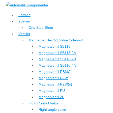
↓
Hop
Forside
til
Ydelser
hovedindhold
One Stop Shop
Ventiler
Magnetventiler 2/2 Valve Solenoid
Magnetventil SB115
Magnetventil SB116-2A
Magnetventil SB116-2B
Magnetventil SB116-4/5
Magnetventil RBMC
Magnetventil R2W
Magnetventil R2W(s)
Magnetventil PU
Magnetventil 2L
Fluid Control Valve
Right angle valve