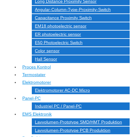
Long Distance Proximity Sensor
Angular-Column-Type-Proximity-Switch
Capacitance Proximity Switch
EM18 photoelectric sensor
ER photoelectric sensor
E50 Photoelectric Switch
Color sensor
Hall Sensor
Proces Kontrol
Termostater
Elektromotorer
Elektromotorer AC-DC Micro
Panel-PC
Industriel PC / Panel-PC
EMS Elektronik
Lavvolumen-Prototype SMD/HMT Produktion
Lavvolumen-Prototype PCB Produktion