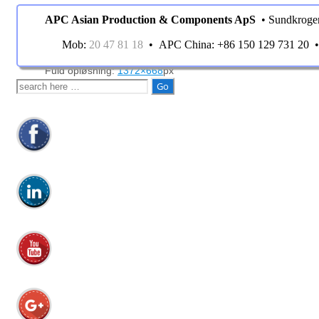
APC Asian Production & Components ApS
• Sundkroge
Billed information
Mob:
20 47 81 18
• APC China: +86 150 129 731 20
Fuld opløsning:
1372×668
px
Søg
efter: