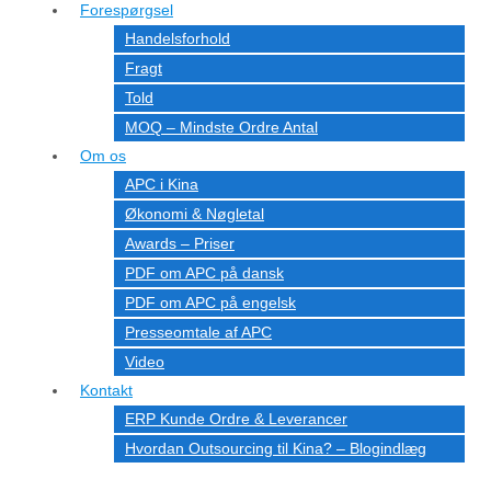
Forespørgsel
Handelsforhold
Fragt
Told
MOQ – Mindste Ordre Antal
Om os
APC i Kina
Økonomi & Nøgletal
Awards – Priser
PDF om APC på dansk
PDF om APC på engelsk
Presseomtale af APC
Video
Kontakt
ERP Kunde Ordre & Leverancer
Hvordan Outsourcing til Kina? – Blogindlæg