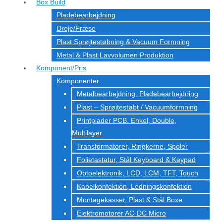
Box Build
Pladebearbejdning
Dreje/Fræse
Plast Sprøjtestøbning & Vacuum Formning
Metal & Plast Lavvolumen Produktion
Komponent/Pris
Komponenter
Metalbearbejdning, Pladebearbejdning
Plast – Sprøjtestøbt / Vacuumformning
Printplader PCB. Enkel, Double,
Multilayer
Transformatorer, Ringkerne, Spoler
Folietastatur, Stål Keyboard & Keypad
Optoelektronik, LCD, LCM, TFT, Touch
Kabelkonfektion, Ledningskonfektion
Montagekasser, Plast & Stål Boxe
Elektromotorer AC-DC Micro