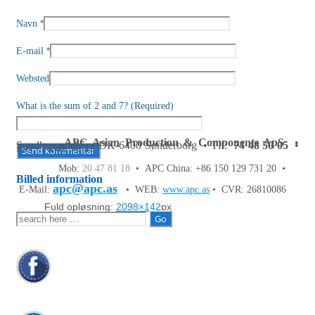
*
Navn
*
E-mail
Websted
What is the sum of 2 and 7? (Required)
APC Asian Production & Components ApS
•
Sundkrogen 35 • DK-6400 Sønderborg • Tlf:
74 48 50 05
•
Fax: 74 48 50 45
Mob:
20 47 81 18
• APC China: +86 150 129 731 20 •
Billed information
apc@apc.as
E-Mail:
• WEB:
www.apc.as
• CVR: 26810086
Fuld opløsning:
2098×142
px
Søg
efter: