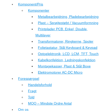
Komponent/Pris
Komponenter
Metalbearbejdning, Pladebearbejdning
Plast – Sprøjtestøbt / Vacuumformning
Printplader PCB. Enkel, Double,
Multilayer
Transformatorer, Ringkerne, Spoler
Folietastatur, Stål Keyboard & Keypad
Optoelektronik, LCD, LCM, TFT, Touch
Kabelkonfektion, Ledningskonfektion
Montagekasser, Plast & Stål Boxe
Elektromotorer AC-DC Micro
Forespørgsel
Handelsforhold
Fragt
Told
MOQ – Mindste Ordre Antal
Om os