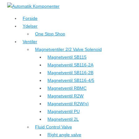
↓
Hop
Forside
til
Ydelser
hovedindhold
One Stop Shop
Ventiler
Magnetventiler 2/2 Valve Solenoid
Magnetventil SB115
Magnetventil SB116-2A
Magnetventil SB116-2B
Magnetventil SB116-4/5
Magnetventil RBMC
Magnetventil R2W
Magnetventil R2W(s)
Magnetventil PU
Magnetventil 2L
Fluid Control Valve
Right angle valve