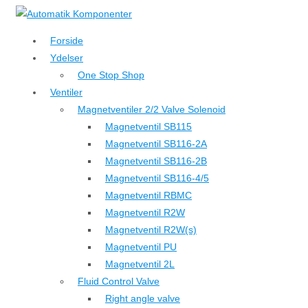
↓
Hop
Forside
til
Ydelser
hovedindhold
One Stop Shop
Ventiler
Magnetventiler 2/2 Valve Solenoid
Magnetventil SB115
Magnetventil SB116-2A
Magnetventil SB116-2B
Magnetventil SB116-4/5
Magnetventil RBMC
Magnetventil R2W
Magnetventil R2W(s)
Magnetventil PU
Magnetventil 2L
Fluid Control Valve
Right angle valve