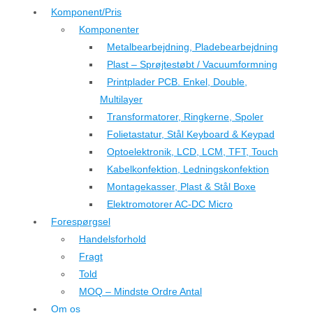
Komponent/Pris
Komponenter
Metalbearbejdning, Pladebearbejdning
Plast – Sprøjtestøbt / Vacuumformning
Printplader PCB. Enkel, Double,
Multilayer
Transformatorer, Ringkerne, Spoler
Folietastatur, Stål Keyboard & Keypad
Optoelektronik, LCD, LCM, TFT, Touch
Kabelkonfektion, Ledningskonfektion
Montagekasser, Plast & Stål Boxe
Elektromotorer AC-DC Micro
Forespørgsel
Handelsforhold
Fragt
Told
MOQ – Mindste Ordre Antal
Om os