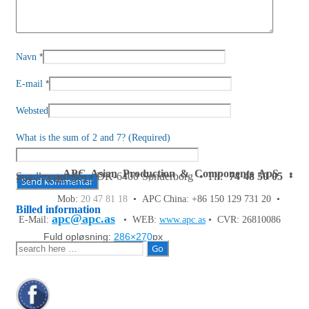
*
Navn
*
E-mail
Websted
What is the sum of 2 and 7? (Required)
APC Asian Production & Components ApS
•
Sundkrogen 35 • DK-6400 Sønderborg • Tlf:
74 48 50 05
•
Fax: 74 48 50 45
Mob:
20 47 81 18
• APC China: +86 150 129 731 20 •
Billed information
apc@apc.as
E-Mail:
• WEB:
www.apc.as
• CVR: 26810086
Fuld opløsning:
286×270
px
Søg
efter: