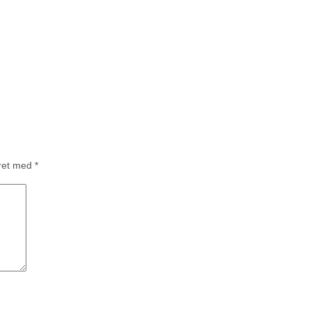
eret med
*