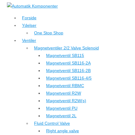
↓
Hop
Forside
til
Ydelser
hovedindhold
One Stop Shop
Ventiler
Magnetventiler 2/2 Valve Solenoid
Magnetventil SB115
Magnetventil SB116-2A
Magnetventil SB116-2B
Magnetventil SB116-4/5
Magnetventil RBMC
Magnetventil R2W
Magnetventil R2W(s)
Magnetventil PU
Magnetventil 2L
Fluid Control Valve
Right angle valve