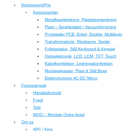
Komponent/Pris
Komponenter
Metalbearbejdning, Pladebearbejdning
Plast – Sprøjtestøbt / Vacuumformning
Printplader PCB. Enkel, Double, Multilayer
Transformatorer, Ringkerne, Spoler
Folietastatur, Stål Keyboard & Keypad
Optoelektronik, LCD, LCM, TFT, Touch
Kabelkonfektion, Ledningskonfektion
Montagekasser, Plast & Stål Boxe
Elektromotorer AC-DC Micro
Forespørgsel
Handelsforhold
Fragt
Told
MOQ – Mindste Ordre Antal
Om os
APC i Kina