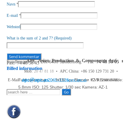
*
Navn
*
E-mail
Websted
What is the sum of 2 and 7? (Required)
APC Asian Production & Components ApS
•
Sundkrogen 35 • DK-6400 Sønderborg • Tlf:
74 48 50 05
•
Fax: 74 48 50 45
Billed information
Mob:
20 47 81 18
• APC China: +86 150 129 731 20 •
apc@apc.as
Fuld opløsning:
2048×1536
px
Blænde: f/2.9
Brændvidde:
E-Mail:
• WEB:
www.apc.as
• CVR: 26810086
5.8mm
ISO: 125
Shutter: 1/30 sec
Kamera: AZ-1
Søg
efter: