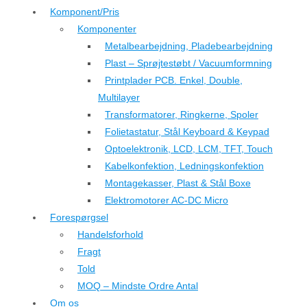
Komponent/Pris
Komponenter
Metalbearbejdning, Pladebearbejdning
Plast – Sprøjtestøbt / Vacuumformning
Printplader PCB. Enkel, Double,
Multilayer
Transformatorer, Ringkerne, Spoler
Folietastatur, Stål Keyboard & Keypad
Optoelektronik, LCD, LCM, TFT, Touch
Kabelkonfektion, Ledningskonfektion
Montagekasser, Plast & Stål Boxe
Elektromotorer AC-DC Micro
Forespørgsel
Handelsforhold
Fragt
Told
MOQ – Mindste Ordre Antal
Om os