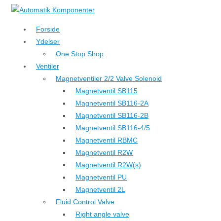
↓
Hop
Forside
til
Ydelser
hovedindhold
One Stop Shop
Ventiler
Magnetventiler 2/2 Valve Solenoid
Magnetventil SB115
Magnetventil SB116-2A
Magnetventil SB116-2B
Magnetventil SB116-4/5
Magnetventil RBMC
Magnetventil R2W
Magnetventil R2W(s)
Magnetventil PU
Magnetventil 2L
Fluid Control Valve
Right angle valve