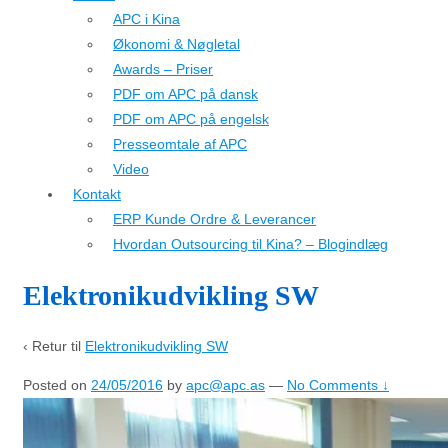
APC i Kina
Økonomi & Nøgletal
Awards – Priser
PDF om APC på dansk
PDF om APC på engelsk
Presseomtale af APC
Video
Kontakt
ERP Kunde Ordre & Leverancer
Hvordan Outsourcing til Kina? – Blogindlæg
Elektronikudvikling SW
‹ Retur til
Elektronikudvikling SW
Posted on
24/05/2016
by
apc@apc.as
—
No Comments ↓