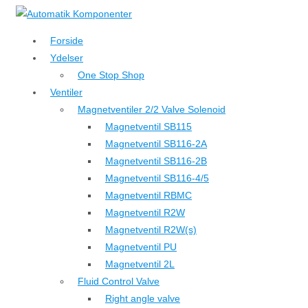
↓
Hop
Forside
til
Ydelser
hovedindhold
One Stop Shop
Ventiler
Magnetventiler 2/2 Valve Solenoid
Magnetventil SB115
Magnetventil SB116-2A
Magnetventil SB116-2B
Magnetventil SB116-4/5
Magnetventil RBMC
Magnetventil R2W
Magnetventil R2W(s)
Magnetventil PU
Magnetventil 2L
Fluid Control Valve
Right angle valve