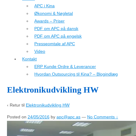
APC i Kina
Økonomi & Nøgletal
Awards – Priser
PDF om APC på dansk
PDF om APC på engelsk
Presseomtale af APC
Video
Kontakt
ERP Kunde Ordre & Leverancer
Hvordan Outsourcing til Kina? – Blogindlæg
Elektronikudvikling HW
‹ Retur til
Elektronikudvikling HW
Posted on
24/05/2016
by
apc@apc.as
—
No Comments ↓