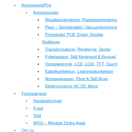
Komponent/Pris
Komponenter
Metalbearbejdning, Pladebearbejdning
Plast – Sprøjtestøbt / Vacuumformning
Printplader PCB. Enkel, Double,
Multilayer
Transformatorer, Ringkerne, Spoler
Folietastatur, Stål Keyboard & Keypad
Optoelektronik, LCD, LCM, TFT, Touch
Kabelkonfektion, Ledningskonfektion
Montagekasser, Plast & Stål Boxe
Elektromotorer AC-DC Micro
Forespørgsel
Handelsforhold
Fragt
Told
MOQ – Mindste Ordre Antal
Om os