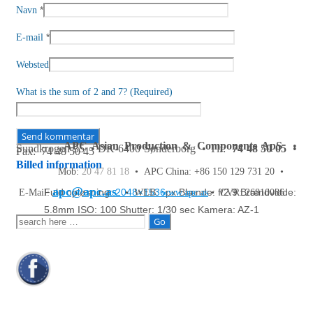
*
Navn
*
E-mail
Websted
What is the sum of 2 and 7? (Required)
APC Asian Production & Components ApS
•
Sundkrogen 35 • DK-6400 Sønderborg • Tlf:
74 48 50 05
•
Fax: 74 48 50 45
Billed information
Mob:
20 47 81 18
• APC China: +86 150 129 731 20 •
apc@apc.as
Fuld opløsning:
2048×1536
px
Blænde: f/2.9
Brændvidde:
E-Mail:
• WEB:
www.apc.as
• CVR: 26810086
5.8mm
ISO: 100
Shutter: 1/30 sec
Kamera: AZ-1
Søg
efter: