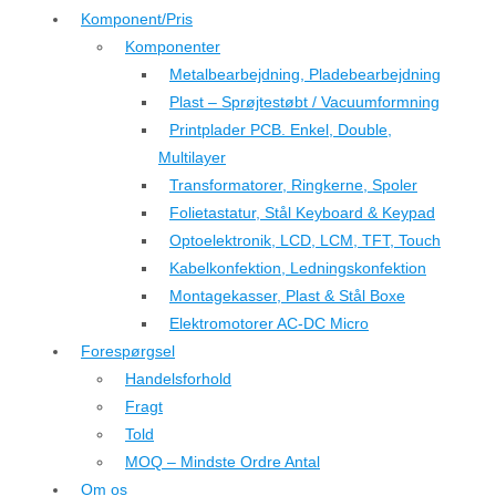
Komponent/Pris
Komponenter
Metalbearbejdning, Pladebearbejdning
Plast – Sprøjtestøbt / Vacuumformning
Printplader PCB. Enkel, Double,
Multilayer
Transformatorer, Ringkerne, Spoler
Folietastatur, Stål Keyboard & Keypad
Optoelektronik, LCD, LCM, TFT, Touch
Kabelkonfektion, Ledningskonfektion
Montagekasser, Plast & Stål Boxe
Elektromotorer AC-DC Micro
Forespørgsel
Handelsforhold
Fragt
Told
MOQ – Mindste Ordre Antal
Om os