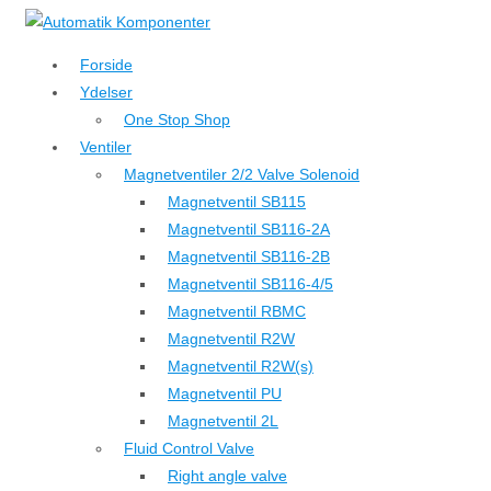
↓
Hop
Forside
til
Ydelser
hovedindhold
One Stop Shop
Ventiler
Magnetventiler 2/2 Valve Solenoid
Magnetventil SB115
Magnetventil SB116-2A
Magnetventil SB116-2B
Magnetventil SB116-4/5
Magnetventil RBMC
Magnetventil R2W
Magnetventil R2W(s)
Magnetventil PU
Magnetventil 2L
Fluid Control Valve
Right angle valve