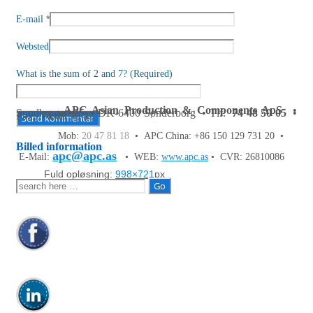
*
E-mail
Websted
What is the sum of 2 and 7? (Required)
APC Asian Production & Components ApS
•
Sundkrogen 35 • DK-6400 Sønderborg • Tlf:
74 48 50 05
•
Fax: 74 48 50 45
Mob:
20 47 81 18
• APC China: +86 150 129 731 20 •
Billed information
apc@apc.as
E-Mail:
• WEB:
www.apc.as
• CVR: 26810086
Fuld opløsning:
998×721
px
Søg
efter: