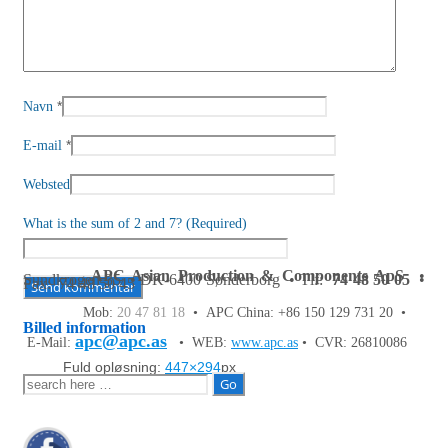
*
Navn
*
E-mail
Websted
What is the sum of 2 and 7? (Required)
APC Asian Production & Components ApS
•
Sundkrogen 35 • DK-6400 Sønderborg • Tlf:
74 48 50 05
•
Fax: 74 48 50 45
Mob:
20 47 81 18
• APC China: +86 150 129 731 20 •
Billed information
apc@apc.as
E-Mail:
• WEB:
www.apc.as
• CVR: 26810086
Fuld opløsning:
447×294
px
Søg
efter: