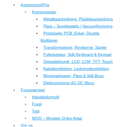
Komponent/Pris
Komponenter
Metalbearbejdning, Pladebearbejdning
Plast – Sprøjtestøbt / Vacuumformning
Printplader PCB. Enkel, Double,
Multilayer
Transformatorer, Ringkerne, Spoler
Folietastatur, Stål Keyboard & Keypad
Optoelektronik, LCD, LCM, TFT, Touch
Kabelkonfektion, Ledningskonfektion
Montagekasser, Plast & Stål Boxe
Elektromotorer AC-DC Micro
Forespørgsel
Handelsforhold
Fragt
Told
MOQ – Mindste Ordre Antal
Om os