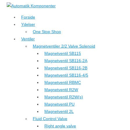
↓
Hop
Forside
til
Ydelser
hovedindhold
One Stop Shop
Ventiler
Magnetventiler 2/2 Valve Solenoid
Magnetventil SB115
Magnetventil SB116-2A
Magnetventil SB116-2B
Magnetventil SB116-4/5
Magnetventil RBMC
Magnetventil R2W
Magnetventil R2W(s)
Magnetventil PU
Magnetventil 2L
Fluid Control Valve
Right angle valve