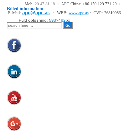
Mob:
20 47 81 18
• APC China: +86 150 129 731 20 •
Billed information
apc@apc.as
E-Mail:
• WEB:
www.apc.as
• CVR: 26810086
Fuld opløsning:
598×482
px
Søg
efter: