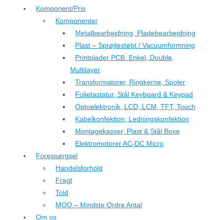
Komponent/Pris
Komponenter
Metalbearbejdning, Pladebearbejdning
Plast – Sprøjtestøbt / Vacuumformning
Printplader PCB. Enkel, Double,
Multilayer
Transformatorer, Ringkerne, Spoler
Folietastatur, Stål Keyboard & Keypad
Optoelektronik, LCD, LCM, TFT, Touch
Kabelkonfektion, Ledningskonfektion
Montagekasser, Plast & Stål Boxe
Elektromotorer AC-DC Micro
Forespørgsel
Handelsforhold
Fragt
Told
MOQ – Mindste Ordre Antal
Om os