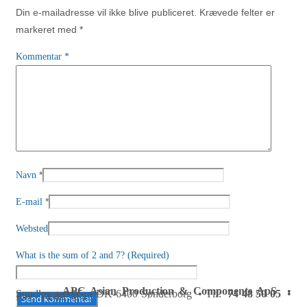
Din e-mailadresse vil ikke blive publiceret.
Krævede felter er
markeret med
*
Kommentar
*
*
Navn
*
E-mail
Websted
What is the sum of 2 and 7? (Required)
APC Asian Production & Components ApS
•
Sundkrogen 35 • DK-6400 Sønderborg • Tlf:
74 48 50 05
•
Fax: 74 48 50 45