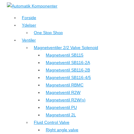
↓
Hop
Forside
til
Ydelser
hovedindhold
One Stop Shop
Ventiler
Magnetventiler 2/2 Valve Solenoid
Magnetventil SB115
Magnetventil SB116-2A
Magnetventil SB116-2B
Magnetventil SB116-4/5
Magnetventil RBMC
Magnetventil R2W
Magnetventil R2W(s)
Magnetventil PU
Magnetventil 2L
Fluid Control Valve
Right angle valve