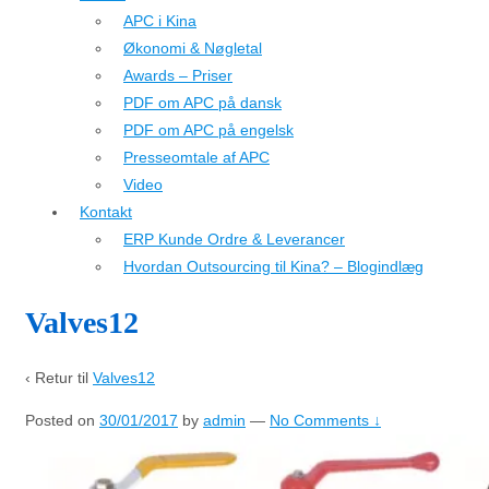
APC i Kina
Økonomi & Nøgletal
Awards – Priser
PDF om APC på dansk
PDF om APC på engelsk
Presseomtale af APC
Video
Kontakt
ERP Kunde Ordre & Leverancer
Hvordan Outsourcing til Kina? – Blogindlæg
Valves12
‹ Retur til
Valves12
Posted on
30/01/2017
by
admin
—
No Comments ↓