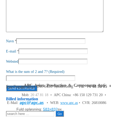
*
Navn
*
E-mail
Websted
What is the sum of 2 and 7? (Required)
APC Asian Production & Components ApS
•
Sundkrogen 35 • DK-6400 Sønderborg • Tlf:
74 48 50 05
•
Fax: 74 48 50 45
Mob:
20 47 81 18
• APC China: +86 150 129 731 20 •
Billed information
apc@apc.as
E-Mail:
• WEB:
www.apc.as
• CVR: 26810086
Fuld opløsning:
583×832
px
Søg