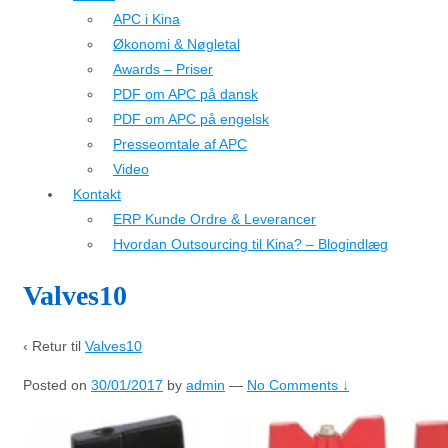
APC i Kina
Økonomi & Nøgletal
Awards – Priser
PDF om APC på dansk
PDF om APC på engelsk
Presseomtale af APC
Video
Kontakt
ERP Kunde Ordre & Leverancer
Hvordan Outsourcing til Kina? – Blogindlæg
Valves10
‹ Retur til
Valves10
Posted on
30/01/2017
by
admin
—
No Comments ↓