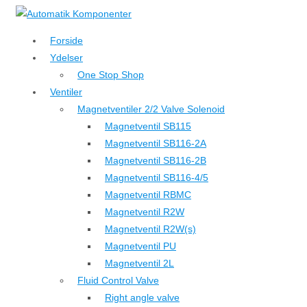
↓
Hop
Forside
til
Ydelser
hovedindhold
One Stop Shop
Ventiler
Magnetventiler 2/2 Valve Solenoid
Magnetventil SB115
Magnetventil SB116-2A
Magnetventil SB116-2B
Magnetventil SB116-4/5
Magnetventil RBMC
Magnetventil R2W
Magnetventil R2W(s)
Magnetventil PU
Magnetventil 2L
Fluid Control Valve
Right angle valve