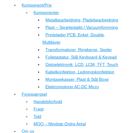
Komponent/Pris
Komponenter
Metalbearbejdning, Pladebearbejdning
Plast – Sprøjtestøbt / Vacuumformning
Printplader PCB. Enkel, Double,
Multilayer
Transformatorer, Ringkerne, Spoler
Folietastatur, Stål Keyboard & Keypad
Optoelektronik, LCD, LCM, TFT, Touch
Kabelkonfektion, Ledningskonfektion
Montagekasser, Plast & Stål Boxe
Elektromotorer AC-DC Micro
Forespørgsel
Handelsforhold
Fragt
Told
MOQ – Mindste Ordre Antal
Om os