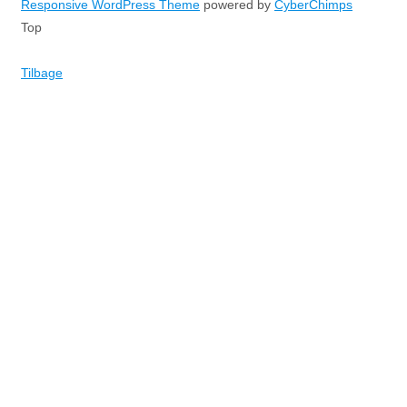
Responsive WordPress Theme
powered by
CyberChimps
Top
Tilbage