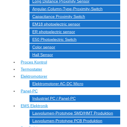
Long Distance Proximity Sensor
Angular-Column-Type-Proximity-Switch
Capacitance Proximity Switch
EM18 photoelectric sensor
ER photoelectric sensor
E50 Photoelectric Switch
Color sensor
Hall Sensor
Proces Kontrol
Termostater
Elektromotorer
Elektromotorer AC-DC Micro
Panel-PC
Industriel PC / Panel-PC
EMS Elektronik
Lavvolumen-Prototype SMD/HMT Produktion
Lavvolumen-Prototype PCB Produktion