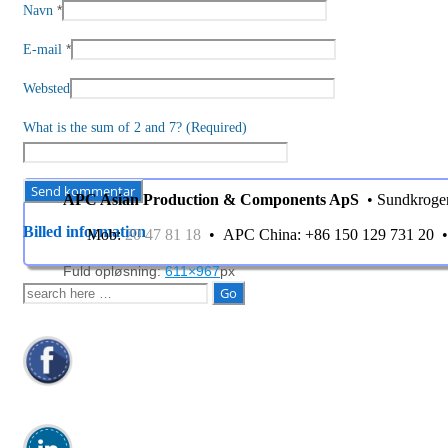
*
Navn
*
E-mail
Websted
What is the sum of 2 and 7? (Required)
APC Asian Production & Components ApS
• Sundkroge
Billed information
Mob:
20 47 81 18
• APC China: +86 150 129 731 20
Fuld opløsning:
611×967
px
Søg
efter: