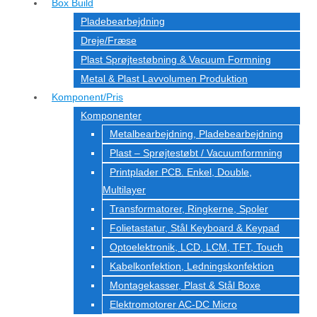
Box Build
Pladebearbejdning
Dreje/Fræse
Plast Sprøjtestøbning & Vacuum Formning
Metal & Plast Lavvolumen Produktion
Komponent/Pris
Komponenter
Metalbearbejdning, Pladebearbejdning
Plast – Sprøjtestøbt / Vacuumformning
Printplader PCB. Enkel, Double,
Multilayer
Transformatorer, Ringkerne, Spoler
Folietastatur, Stål Keyboard & Keypad
Optoelektronik, LCD, LCM, TFT, Touch
Kabelkonfektion, Ledningskonfektion
Montagekasser, Plast & Stål Boxe
Elektromotorer AC-DC Micro