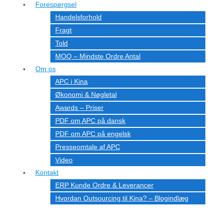
Forespørgsel
Handelsforhold
Fragt
Told
MOQ – Mindste Ordre Antal
Om os
APC i Kina
Økonomi & Nøgletal
Awards – Priser
PDF om APC på dansk
PDF om APC på engelsk
Presseomtale af APC
Video
Kontakt
ERP Kunde Ordre & Leverancer
Hvordan Outsourcing til Kina? – Blogindlæg