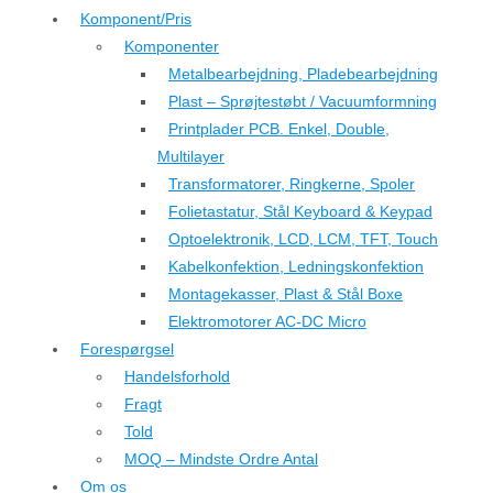
Komponent/Pris
Komponenter
Metalbearbejdning, Pladebearbejdning
Plast – Sprøjtestøbt / Vacuumformning
Printplader PCB. Enkel, Double,
Multilayer
Transformatorer, Ringkerne, Spoler
Folietastatur, Stål Keyboard & Keypad
Optoelektronik, LCD, LCM, TFT, Touch
Kabelkonfektion, Ledningskonfektion
Montagekasser, Plast & Stål Boxe
Elektromotorer AC-DC Micro
Forespørgsel
Handelsforhold
Fragt
Told
MOQ – Mindste Ordre Antal
Om os