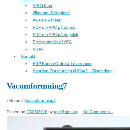
APC i Kina
Økonomi & Nøgletal
Awards – Priser
PDF om APC på dansk
PDF om APC på engelsk
Presseomtale af APC
Video
Kontakt
ERP Kunde Ordre & Leverancer
Hvordan Outsourcing til Kina? – Blogindlæg
Vacumformning7
‹ Retur til
Vacumformning7
Posted on
27/05/2016
by
apc@apc.as
—
No Comments ↓