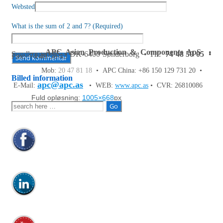
Websted
What is the sum of 2 and 7? (Required)
APC Asian Production & Components ApS
•
Sundkrogen 35 • DK-6400 Sønderborg • Tlf:
74 48 50 05
•
Fax: 74 48 50 45
Mob:
20 47 81 18
• APC China: +86 150 129 731 20 •
Billed information
apc@apc.as
E-Mail:
• WEB:
www.apc.as
• CVR: 26810086
Fuld opløsning:
1005×668
px
Søg
efter: