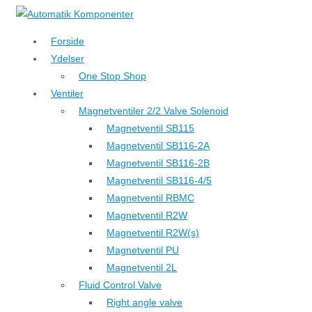
↓
Hop
Forside
til
Ydelser
hovedindhold
One Stop Shop
Ventiler
Magnetventiler 2/2 Valve Solenoid
Magnetventil SB115
Magnetventil SB116-2A
Magnetventil SB116-2B
Magnetventil SB116-4/5
Magnetventil RBMC
Magnetventil R2W
Magnetventil R2W(s)
Magnetventil PU
Magnetventil 2L
Fluid Control Valve
Right angle valve