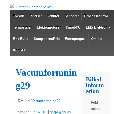
Forside
Ydelser
Ventiler
Sensorer
Proces Kontrol
Termostater
Elektromotorer
Panel-PC
EMS Elektronik
Box Build
Komponent/Pris
Forespørgsel
Om os
Kontakt
Vacumformnin
Billed
g29
inform
ation
‹ Retur til
Vacumformning29
Fuld
opløs
Posted on
27/05/2016
by
apc@apc.as
—