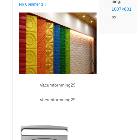
ning:
No Comments ↓
1007×801
px
Vacumformning29
Vacumformning29