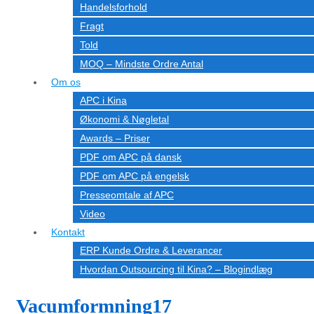
Handelsforhold
Fragt
Told
MOQ – Mindste Ordre Antal
Om os
APC i Kina
Økonomi & Nøgletal
Awards – Priser
PDF om APC på dansk
PDF om APC på engelsk
Presseomtale af APC
Video
Kontakt
ERP Kunde Ordre & Leverancer
Hvordan Outsourcing til Kina? – Blogindlæg
Vacumformning17