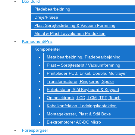
Box Build
Pladebearbejdning
Dreje/Fræse
Plast Sprøjtestøbning & Vacuum Formning
Metal & Plast Lavvolumen Produktion
Komponent/Pris
Komponenter
Metalbearbejdning, Pladebearbejdning
Plast – Sprøjtestøbt / Vacuumformning
Printplader PCB. Enkel, Double, Multilayer
Transformatorer, Ringkerne, Spoler
Folietastatur, Stål Keyboard & Keypad
Optoelektronik, LCD, LCM, TFT, Touch
Kabelkonfektion, Ledningskonfektion
Montagekasser, Plast & Stål Boxe
Elektromotorer AC-DC Micro
Forespørgsel