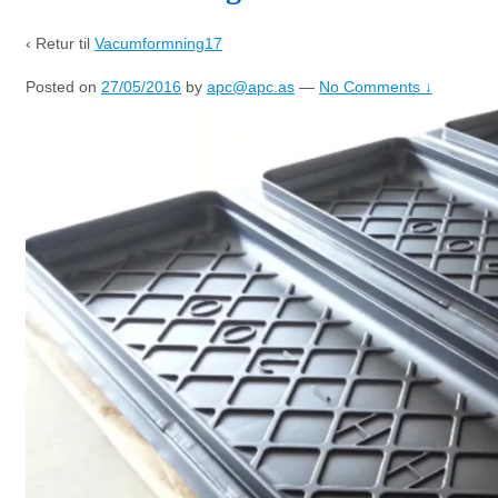
‹ Retur til
Vacumformning17
Posted on
27/05/2016
by
apc@apc.as
—
No Comments ↓