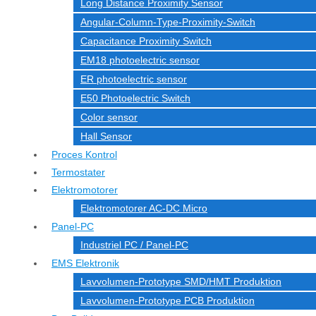
Long Distance Proximity Sensor
Angular-Column-Type-Proximity-Switch
Capacitance Proximity Switch
EM18 photoelectric sensor
ER photoelectric sensor
E50 Photoelectric Switch
Color sensor
Hall Sensor
Proces Kontrol
Termostater
Elektromotorer
Elektromotorer AC-DC Micro
Panel-PC
Industriel PC / Panel-PC
EMS Elektronik
Lavvolumen-Prototype SMD/HMT Produktion
Lavvolumen-Prototype PCB Produktion