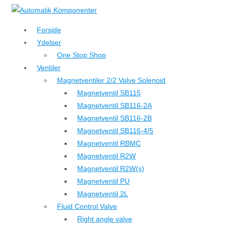
↓
Hop
Forside
til
Ydelser
hovedindhold
One Stop Shop
Ventiler
Magnetventiler 2/2 Valve Solenoid
Magnetventil SB115
Magnetventil SB116-2A
Magnetventil SB116-2B
Magnetventil SB116-4/5
Magnetventil RBMC
Magnetventil R2W
Magnetventil R2W(s)
Magnetventil PU
Magnetventil 2L
Fluid Control Valve
Right angle valve