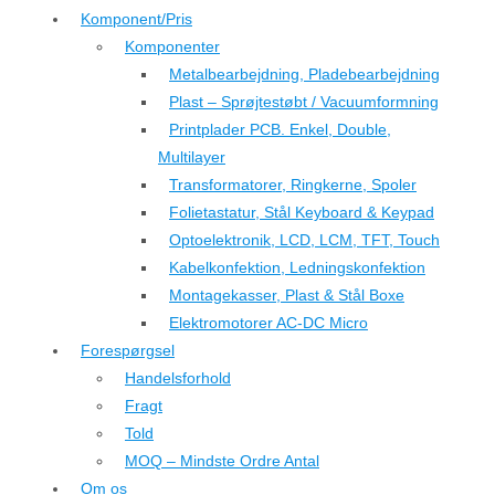
Komponent/Pris
Komponenter
Metalbearbejdning, Pladebearbejdning
Plast – Sprøjtestøbt / Vacuumformning
Printplader PCB. Enkel, Double,
Multilayer
Transformatorer, Ringkerne, Spoler
Folietastatur, Stål Keyboard & Keypad
Optoelektronik, LCD, LCM, TFT, Touch
Kabelkonfektion, Ledningskonfektion
Montagekasser, Plast & Stål Boxe
Elektromotorer AC-DC Micro
Forespørgsel
Handelsforhold
Fragt
Told
MOQ – Mindste Ordre Antal
Om os