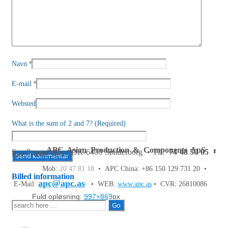
*
Navn
*
E-mail
Websted
What is the sum of 2 and 7? (Required)
APC Asian Production & Components ApS
•
Sundkrogen 35 • DK-6400 Sønderborg • Tlf:
74 48 50 05
•
Fax: 74 48 50 45
Mob:
20 47 81 18
• APC China: +86 150 129 731 20 •
Billed information
apc@apc.as
E-Mail:
• WEB:
www.apc.as
• CVR: 26810086
Fuld opløsning:
997×869
px
Søg
efter: