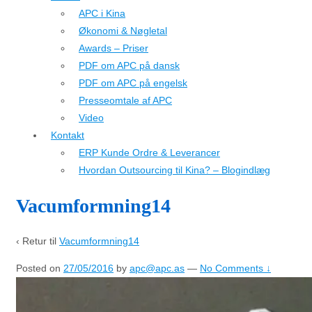
APC i Kina
Økonomi & Nøgletal
Awards – Priser
PDF om APC på dansk
PDF om APC på engelsk
Presseomtale af APC
Video
Kontakt
ERP Kunde Ordre & Leverancer
Hvordan Outsourcing til Kina? – Blogindlæg
Vacumformning14
‹ Retur til
Vacumformning14
Posted on
27/05/2016
by
apc@apc.as
—
No Comments ↓