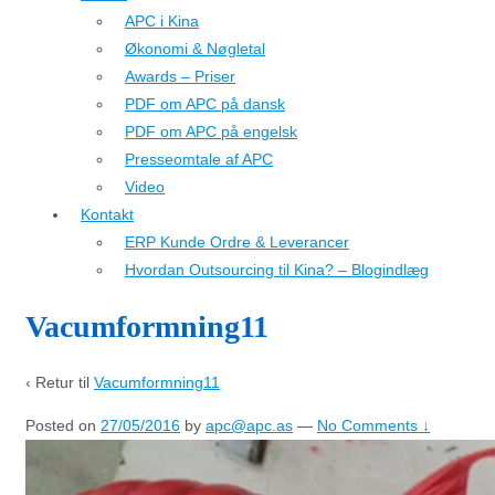
APC i Kina
Økonomi & Nøgletal
Awards – Priser
PDF om APC på dansk
PDF om APC på engelsk
Presseomtale af APC
Video
Kontakt
ERP Kunde Ordre & Leverancer
Hvordan Outsourcing til Kina? – Blogindlæg
Vacumformning11
‹ Retur til
Vacumformning11
Posted on
27/05/2016
by
apc@apc.as
—
No Comments ↓