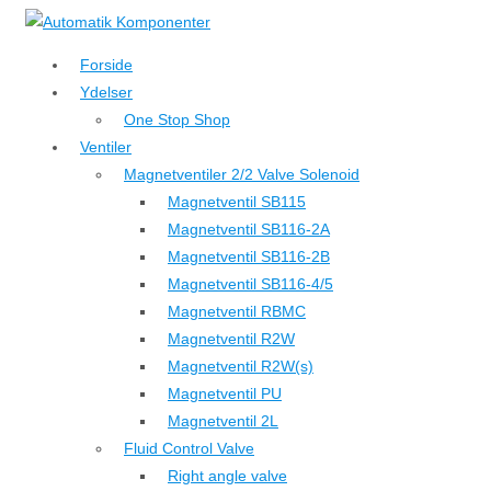
↓
Hop
Forside
til
Ydelser
hovedindhold
One Stop Shop
Ventiler
Magnetventiler 2/2 Valve Solenoid
Magnetventil SB115
Magnetventil SB116-2A
Magnetventil SB116-2B
Magnetventil SB116-4/5
Magnetventil RBMC
Magnetventil R2W
Magnetventil R2W(s)
Magnetventil PU
Magnetventil 2L
Fluid Control Valve
Right angle valve