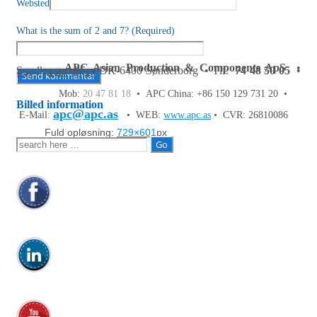
Websted
What is the sum of 2 and 7? (Required)
APC Asian Production & Components ApS
•
Sundkrogen 35 • DK-6400 Sønderborg • Tlf:
74 48 50 05
•
Fax: 74 48 50 45
Mob:
20 47 81 18
• APC China: +86 150 129 731 20 •
Billed information
apc@apc.as
E-Mail:
• WEB:
www.apc.as
• CVR: 26810086
Fuld opløsning:
729×601
px
Søg
efter: