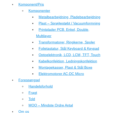
Komponent/Pris
Komponenter
Metalbearbejdning, Pladebearbejdning
Plast – Sprøjtestøbt / Vacuumformning
Printplader PCB. Enkel, Double,
Multilayer
Transformatorer, Ringkerne, Spoler
Folietastatur, Stål Keyboard & Keypad
Optoelektronik, LCD, LCM, TFT, Touch
Kabelkonfektion, Ledningskonfektion
Montagekasser, Plast & Stål Boxe
Elektromotorer AC-DC Micro
Forespørgsel
Handelsforhold
Fragt
Told
MOQ – Mindste Ordre Antal
Om os