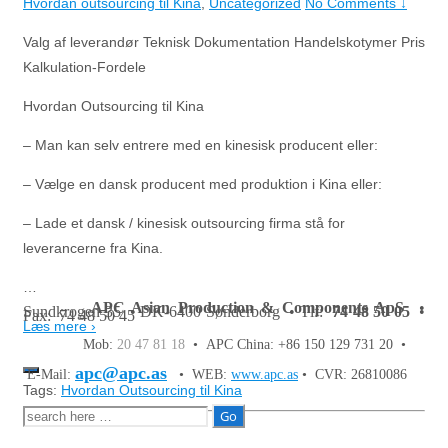
Hvordan outsourcing til Kina
,
Uncategorized
No Comments ↓
Valg af leverandør Teknisk Dokumentation Handelskotymer Pris
Kalkulation-Fordele
Hvordan Outsourcing til Kina
– Man kan selv entrere med en kinesisk producent eller:
– Vælge en dansk producent med produktion i Kina eller:
– Lade et dansk / kinesisk outsourcing firma stå for
leverancerne fra Kina.
…
APC Asian Production & Components ApS
•
Sundkrogen 35 • DK-6400 Sønderborg • Tlf:
74 48 50 05
•
Fax: 74 48 50 45
Læs mere ›
Mob:
20 47 81 18
• APC China: +86 150 129 731 20 •
apc@apc.as
E-Mail:
• WEB:
www.apc.as
• CVR: 26810086
Tags:
Hvordan Outsourcing til Kina
Søg
efter: