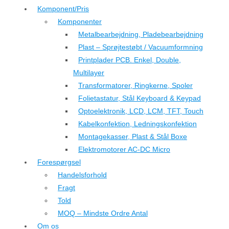
Komponent/Pris
Komponenter
Metalbearbejdning, Pladebearbejdning
Plast – Sprøjtestøbt / Vacuumformning
Printplader PCB. Enkel, Double,
Multilayer
Transformatorer, Ringkerne, Spoler
Folietastatur, Stål Keyboard & Keypad
Optoelektronik, LCD, LCM, TFT, Touch
Kabelkonfektion, Ledningskonfektion
Montagekasser, Plast & Stål Boxe
Elektromotorer AC-DC Micro
Forespørgsel
Handelsforhold
Fragt
Told
MOQ – Mindste Ordre Antal
Om os