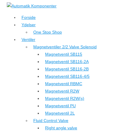
↓
Hop
Forside
til
Ydelser
hovedindhold
One Stop Shop
Ventiler
Magnetventiler 2/2 Valve Solenoid
Magnetventil SB115
Magnetventil SB116-2A
Magnetventil SB116-2B
Magnetventil SB116-4/5
Magnetventil RBMC
Magnetventil R2W
Magnetventil R2W(s)
Magnetventil PU
Magnetventil 2L
Fluid Control Valve
Right angle valve