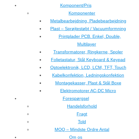
Komponent/Pris
Komponenter
Metalbearbejdning, Pladebearbejdning
Plast – Sprøjtestøbt / Vacuumformning
Printplader PCB. Enkel, Double,
Multilayer
Transformatorer, Ringkerne, Spoler
Folietastatur, Stål Keyboard & Keypad
Optoelektronik, LCD, LCM, TFT, Touch
Kabelkonfektion, Ledningskonfektion
Montagekasser, Plast & Stål Boxe
Elektromotorer AC-DC Micro
Forespørgsel
Handelsforhold
Fragt
Told
MOQ – Mindste Ordre Antal
Om os