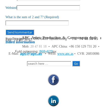
Websted
What is the sum of 2 and 7? (Required)
APC Asian Production & Components ApS
•
Sundkrogen 35 • DK-6400 Sønderborg • Tlf:
74 48 50 05
•
Fax: 74 48 50 45
Billed information
Mob:
20 47 81 18
• APC China: +86 150 129 731 20 •
Fuld opløsning:
868×629
px
apc@apc.as
E-Mail:
• WEB:
www.apc.as
• CVR: 26810086
Søg
efter: