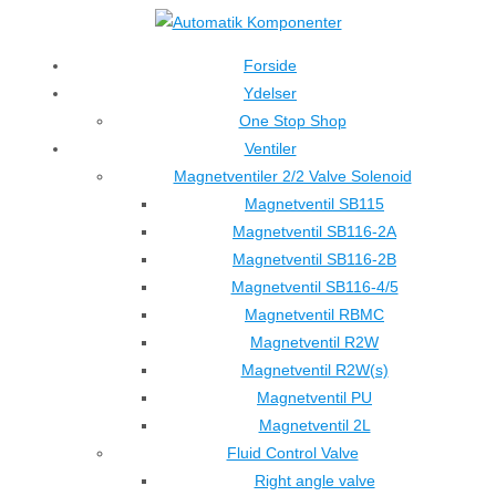
↓
Hop
Forside
til
Ydelser
hovedindhold
One Stop Shop
Ventiler
Magnetventiler 2/2 Valve Solenoid
Magnetventil SB115
Magnetventil SB116-2A
Magnetventil SB116-2B
Magnetventil SB116-4/5
Magnetventil RBMC
Magnetventil R2W
Magnetventil R2W(s)
Magnetventil PU
Magnetventil 2L
Fluid Control Valve
Right angle valve