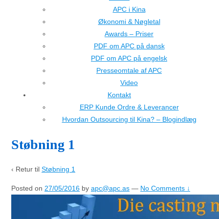
APC i Kina
Økonomi & Nøgletal
Awards – Priser
PDF om APC på dansk
PDF om APC på engelsk
Presseomtale af APC
Video
Kontakt
ERP Kunde Ordre & Leverancer
Hvordan Outsourcing til Kina? – Blogindlæg
Støbning 1
‹ Retur til
Støbning 1
Posted on
27/05/2016
by
apc@apc.as
—
No Comments ↓