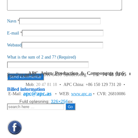
*
Navn
*
E-mail
Websted
What is the sum of 2 and 7? (Required)
APC Asian Production & Components ApS
•
Sundkrogen 35 • DK-6400 Sønderborg • Tlf:
74 48 50 05
•
Fax: 74 48 50 45
Mob:
20 47 81 18
• APC China: +86 150 129 731 20 •
Billed information
apc@apc.as
E-Mail:
• WEB:
www.apc.as
• CVR: 26810086
Fuld opløsning:
326×256
px
Søg
efter: