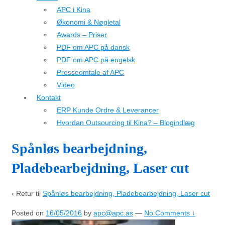
APC i Kina
Økonomi & Nøgletal
Awards – Priser
PDF om APC på dansk
PDF om APC på engelsk
Presseomtale af APC
Video
Kontakt
ERP Kunde Ordre & Leverancer
Hvordan Outsourcing til Kina? – Blogindlæg
Spånløs bearbejdning,
Pladebearbejdning, Laser cut
‹ Retur til
Spånløs bearbejdning, Pladebearbejdning, Laser cut
Posted on
16/05/2016
by
apc@apc.as
—
No Comments ↓