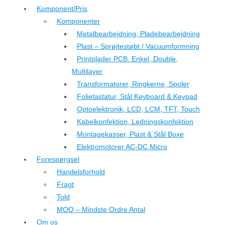
Komponent/Pris
Komponenter
Metalbearbejdning, Pladebearbejdning
Plast – Sprøjtestøbt / Vacuumformning
Printplader PCB. Enkel, Double,
Multilayer
Transformatorer, Ringkerne, Spoler
Folietastatur, Stål Keyboard & Keypad
Optoelektronik, LCD, LCM, TFT, Touch
Kabelkonfektion, Ledningskonfektion
Montagekasser, Plast & Stål Boxe
Elektromotorer AC-DC Micro
Forespørgsel
Handelsforhold
Fragt
Told
MOQ – Mindste Ordre Antal
Om os