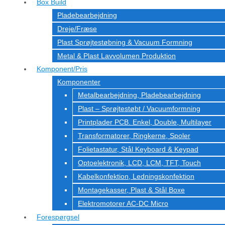
Box Build
Pladebearbejdning
Dreje/Fræse
Plast Sprøjtestøbning & Vacuum Formning
Metal & Plast Lavvolumen Produktion
Komponent/Pris
Komponenter
Metalbearbejdning, Pladebearbejdning
Plast – Sprøjtestøbt / Vacuumformning
Printplader PCB. Enkel, Double, Multilayer
Transformatorer, Ringkerne, Spoler
Folietastatur, Stål Keyboard & Keypad
Optoelektronik, LCD, LCM, TFT, Touch
Kabelkonfektion, Ledningskonfektion
Montagekasser, Plast & Stål Boxe
Elektromotorer AC-DC Micro
Forespørgsel