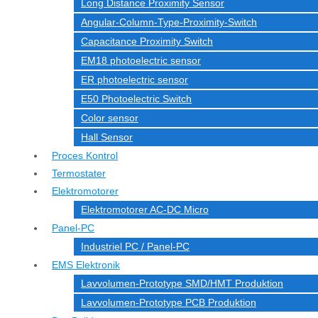
Long Distance Proximity Sensor
Angular-Column-Type-Proximity-Switch
Capacitance Proximity Switch
EM18 photoelectric sensor
ER photoelectric sensor
E50 Photoelectric Switch
Color sensor
Hall Sensor
Proces Kontrol
Termostater
Elektromotorer
Elektromotorer AC-DC Micro
Panel-PC
Industriel PC / Panel-PC
EMS Elektronik
Lavvolumen-Prototype SMD/HMT Produktion
Lavvolumen-Prototype PCB Produktion