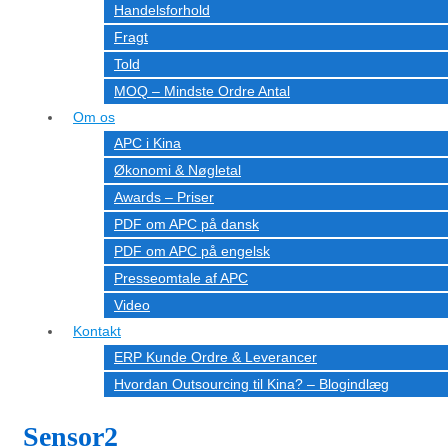
Handelsforhold
Fragt
Told
MOQ – Mindste Ordre Antal
Om os
APC i Kina
Økonomi & Nøgletal
Awards – Priser
PDF om APC på dansk
PDF om APC på engelsk
Presseomtale af APC
Video
Kontakt
ERP Kunde Ordre & Leverancer
Hvordan Outsourcing til Kina? – Blogindlæg
Sensor2