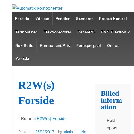
Forside
Ydelser
Ventiler
Sensorer
Proces Kontrol
Termostater
Elektromotorer
Panel-PC
EMS Elektronik
Box Build
Komponent/Pris
Forespørgsel
Om os
Kontakt
R2W(s)
Billed
Forside
inform
ation
‹ Retur til
R2W(s) Forside
Fuld
opløs
Posted on
25/01/2017
by
admin
—
No