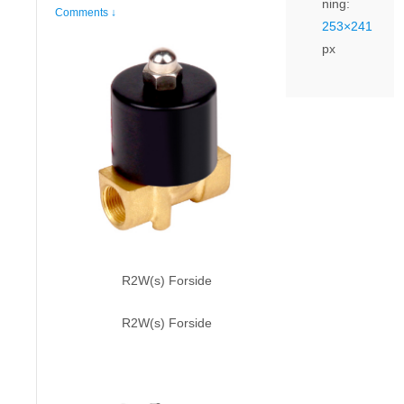
ning:
Comments ↓
253×241
px
R2W(s) Forside
R2W(s) Forside