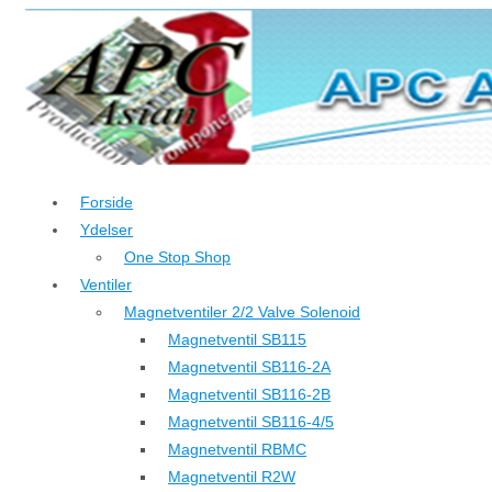
↓
Hop
til
hovedindhold
Forside
Ydelser
One Stop Shop
Ventiler
Magnetventiler 2/2 Valve Solenoid
Magnetventil SB115
Magnetventil SB116-2A
Magnetventil SB116-2B
Magnetventil SB116-4/5
Magnetventil RBMC
Magnetventil R2W