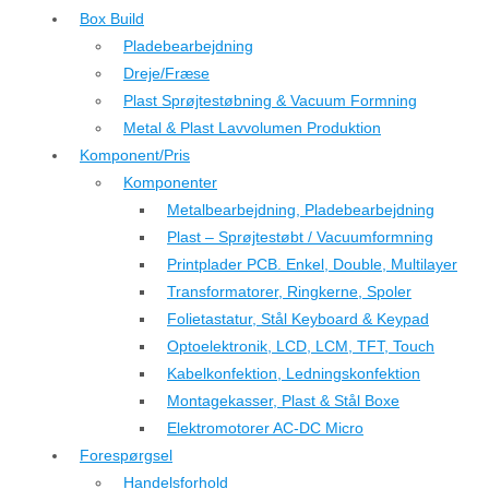
Box Build
Pladebearbejdning
Dreje/Fræse
Plast Sprøjtestøbning & Vacuum Formning
Metal & Plast Lavvolumen Produktion
Komponent/Pris
Komponenter
Metalbearbejdning, Pladebearbejdning
Plast – Sprøjtestøbt / Vacuumformning
Printplader PCB. Enkel, Double, Multilayer
Transformatorer, Ringkerne, Spoler
Folietastatur, Stål Keyboard & Keypad
Optoelektronik, LCD, LCM, TFT, Touch
Kabelkonfektion, Ledningskonfektion
Montagekasser, Plast & Stål Boxe
Elektromotorer AC-DC Micro
Forespørgsel
Handelsforhold