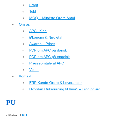
Fragt
Told
MOQ – Mindste Ordre Antal
Om os
APC i Kina
Økonomi & Nøgletal
Awards – Priser
PDF om APC på dansk
PDF om APC på engelsk
Presseomtale af APC
Video
Kontakt
ERP Kunde Ordre & Leverancer
Hvordan Outsourcing til Kina? – Blogindlæg
PU
‹ Retur til
PU