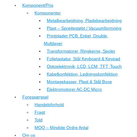
Komponent/Pris
Komponenter
Metalbearbejdning, Pladebearbejdning
Plast – Sprøjtestøbt / Vacuumformning
Printplader PCB. Enkel, Double,
Multilayer
Transformatorer, Ringkerne, Spoler
Folietastatur, Stål Keyboard & Keypad
Optoelektronik, LCD, LCM, TFT, Touch
Kabelkonfektion, Ledningskonfektion
Montagekasser, Plast & Stål Boxe
Elektromotorer AC-DC Micro
Forespørgsel
Handelsforhold
Fragt
Told
MOQ – Mindste Ordre Antal
Om os