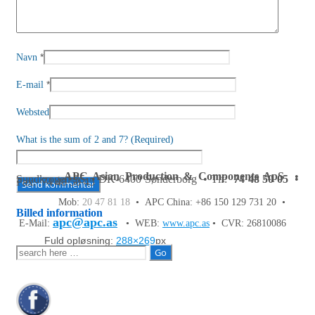
*
Navn
*
E-mail
Websted
What is the sum of 2 and 7? (Required)
APC Asian Production & Components ApS
•
Sundkrogen 35 • DK-6400 Sønderborg • Tlf:
74 48 50 05
•
Fax: 74 48 50 45
Mob:
20 47 81 18
• APC China: +86 150 129 731 20 •
Billed information
apc@apc.as
E-Mail:
• WEB:
www.apc.as
• CVR: 26810086
Fuld opløsning:
288×269
px
Søg
efter: