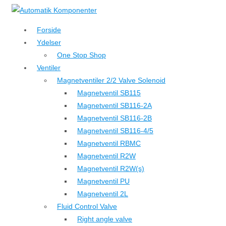
↓
Hop
Forside
til
Ydelser
hovedindhold
One Stop Shop
Ventiler
Magnetventiler 2/2 Valve Solenoid
Magnetventil SB115
Magnetventil SB116-2A
Magnetventil SB116-2B
Magnetventil SB116-4/5
Magnetventil RBMC
Magnetventil R2W
Magnetventil R2W(s)
Magnetventil PU
Magnetventil 2L
Fluid Control Valve
Right angle valve