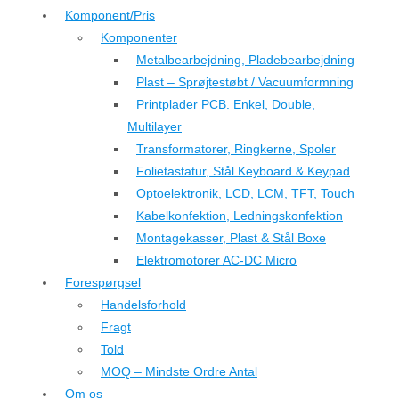
Komponent/Pris
Komponenter
Metalbearbejdning, Pladebearbejdning
Plast – Sprøjtestøbt / Vacuumformning
Printplader PCB. Enkel, Double,
Multilayer
Transformatorer, Ringkerne, Spoler
Folietastatur, Stål Keyboard & Keypad
Optoelektronik, LCD, LCM, TFT, Touch
Kabelkonfektion, Ledningskonfektion
Montagekasser, Plast & Stål Boxe
Elektromotorer AC-DC Micro
Forespørgsel
Handelsforhold
Fragt
Told
MOQ – Mindste Ordre Antal
Om os