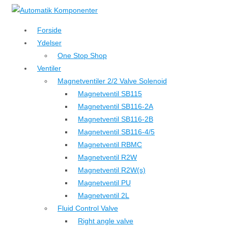
↓
Hop
Forside
til
Ydelser
hovedindhold
One Stop Shop
Ventiler
Magnetventiler 2/2 Valve Solenoid
Magnetventil SB115
Magnetventil SB116-2A
Magnetventil SB116-2B
Magnetventil SB116-4/5
Magnetventil RBMC
Magnetventil R2W
Magnetventil R2W(s)
Magnetventil PU
Magnetventil 2L
Fluid Control Valve
Right angle valve