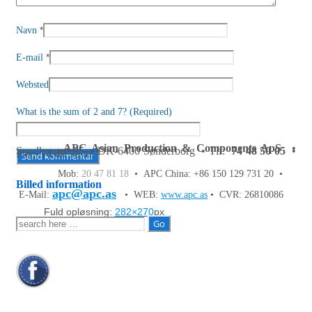
*
Navn
*
E-mail
Websted
What is the sum of 2 and 7? (Required)
APC Asian Production & Components ApS
•
Sundkrogen 35 • DK-6400 Sønderborg • Tlf:
74 48 50 05
•
Fax: 74 48 50 45
Mob:
20 47 81 18
• APC China: +86 150 129 731 20 •
Billed information
apc@apc.as
E-Mail:
• WEB:
www.apc.as
• CVR: 26810086
Fuld opløsning:
282×270
px
Søg
efter: