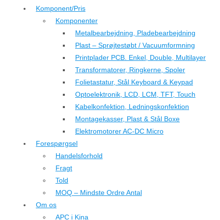
Komponent/Pris
Komponenter
Metalbearbejdning, Pladebearbejdning
Plast – Sprøjtestøbt / Vacuumformning
Printplader PCB. Enkel, Double, Multilayer
Transformatorer, Ringkerne, Spoler
Folietastatur, Stål Keyboard & Keypad
Optoelektronik, LCD, LCM, TFT, Touch
Kabelkonfektion, Ledningskonfektion
Montagekasser, Plast & Stål Boxe
Elektromotorer AC-DC Micro
Forespørgsel
Handelsforhold
Fragt
Told
MOQ – Mindste Ordre Antal
Om os
APC i Kina