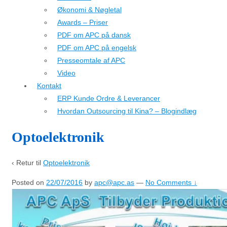
Økonomi & Nøgletal
Awards – Priser
PDF om APC på dansk
PDF om APC på engelsk
Presseomtale af APC
Video
Kontakt
ERP Kunde Ordre & Leverancer
Hvordan Outsourcing til Kina? – Blogindlæg
Optoelektronik
‹ Retur til
Optoelektronik
Posted on
22/07/2016
by
apc@apc.as
—
No Comments ↓