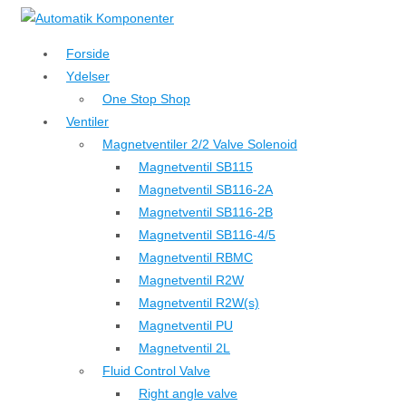
↓
Hop
Forside
til
Ydelser
hovedindhold
One Stop Shop
Ventiler
Magnetventiler 2/2 Valve Solenoid
Magnetventil SB115
Magnetventil SB116-2A
Magnetventil SB116-2B
Magnetventil SB116-4/5
Magnetventil RBMC
Magnetventil R2W
Magnetventil R2W(s)
Magnetventil PU
Magnetventil 2L
Fluid Control Valve
Right angle valve