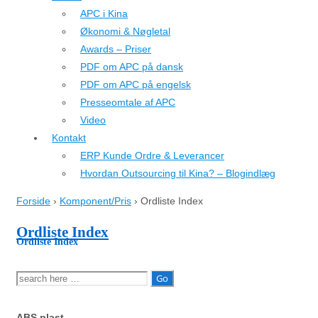
APC i Kina
Økonomi & Nøgletal
Awards – Priser
PDF om APC på dansk
PDF om APC på engelsk
Presseomtale af APC
Video
Kontakt
ERP Kunde Ordre & Leverancer
Hvordan Outsourcing til Kina? – Blogindlæg
Forside
›
Komponent/Pris
›
Ordliste Index
Ordliste Index
Ordliste Index
Søg
efter:
ABS plast