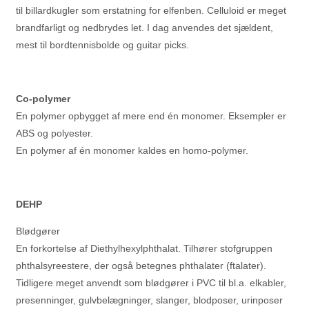
til billardkugler som erstatning for elfenben. Celluloid er meget
brandfarligt og nedbrydes let. I dag anvendes det sjældent,
mest til bordtennisbolde og guitar picks.
Co-polymer
En polymer opbygget af mere end én monomer. Eksempler er
ABS og polyester.
En polymer af én monomer kaldes en homo-polymer.
DEHP
Blødgører
En forkortelse af Diethylhexylphthalat. Tilhører stofgruppen
phthalsyreestere, der også betegnes phthalater (ftalater).
Tidligere meget anvendt som blødgører i PVC til bl.a. elkabler,
presenninger, gulvbelægninger, slanger, blodposer, urinposer