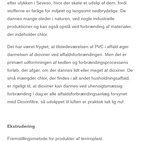
efter ulykken i Seveso, hvor der skete et udslip af dem, fordi
stofferne er farlige for miljøet og langsomt nedbrydelige. De
dannes mange steder i naturen, ved nogle industrielle
produktioner og kan også opstå ved forbrænding af materialer,
der indeholder chlor.
Det har været frygtet, at tilstedeværelsen af PVC i affald øger
dannelsen af dioxiner ved affaldsforbrændingen. Men det er
primært udformningen af kedlen og forbrændingsprocessens
forløb, der afgør, om der dannes lidt eller meget af dioxiner. De
små mængder chlor, der findes i alt andet husholdningsaffald,
er rigeligt til, at dioxiner kan dannes ved uhensigtsmæssig
forbrænding I dag er alle affaldsforbrændingsanlæg forsynet
med Dioxinfiltre, så udslippet til luften er praktisk talt lig nul.
Ekstrudering
Fremstillingsmetode for produkter af termoplast.