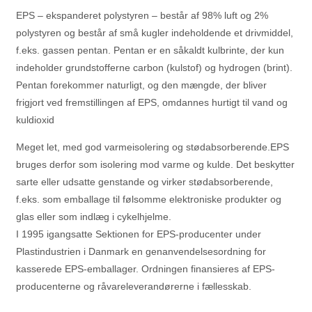
EPS – ekspanderet polystyren – består af 98% luft og 2%
polystyren og består af små kugler indeholdende et drivmiddel,
f.eks. gassen pentan. Pentan er en såkaldt kulbrinte, der kun
indeholder grundstofferne carbon (kulstof) og hydrogen (brint).
Pentan forekommer naturligt, og den mængde, der bliver
frigjort ved fremstillingen af EPS, omdannes hurtigt til vand og
kuldioxid
Meget let, med god varmeisolering og stødabsorberende.EPS
bruges derfor som isolering mod varme og kulde. Det beskytter
sarte eller udsatte genstande og virker stødabsorberende,
f.eks. som emballage til følsomme elektroniske produkter og
glas eller som indlæg i cykelhjelme.
I 1995 igangsatte Sektionen for EPS-producenter under
Plastindustrien i Danmark en genanvendelsesordning for
kasserede EPS-emballager. Ordningen finansieres af EPS-
producenterne og råvareleverandørerne i fællesskab.