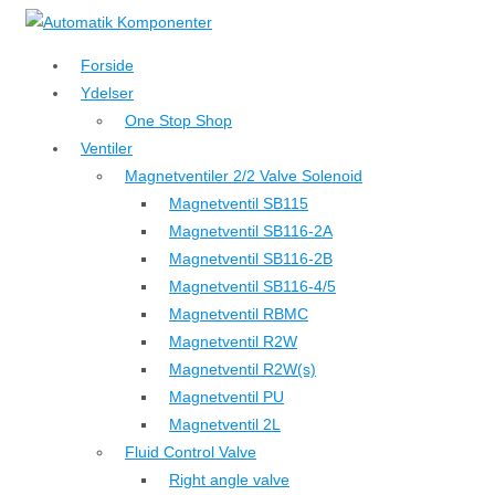
↓
Hop
Forside
til
Ydelser
hovedindhold
One Stop Shop
Ventiler
Magnetventiler 2/2 Valve Solenoid
Magnetventil SB115
Magnetventil SB116-2A
Magnetventil SB116-2B
Magnetventil SB116-4/5
Magnetventil RBMC
Magnetventil R2W
Magnetventil R2W(s)
Magnetventil PU
Magnetventil 2L
Fluid Control Valve
Right angle valve