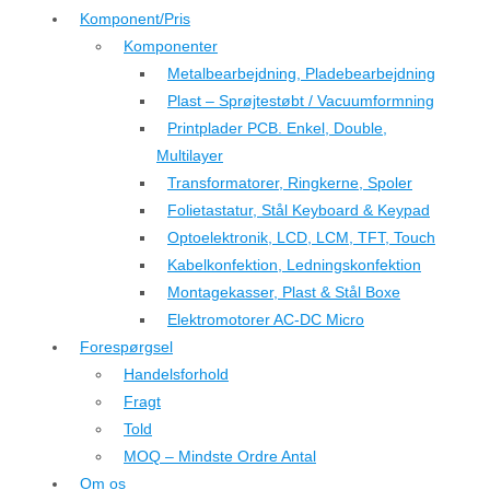
Komponent/Pris
Komponenter
Metalbearbejdning, Pladebearbejdning
Plast – Sprøjtestøbt / Vacuumformning
Printplader PCB. Enkel, Double,
Multilayer
Transformatorer, Ringkerne, Spoler
Folietastatur, Stål Keyboard & Keypad
Optoelektronik, LCD, LCM, TFT, Touch
Kabelkonfektion, Ledningskonfektion
Montagekasser, Plast & Stål Boxe
Elektromotorer AC-DC Micro
Forespørgsel
Handelsforhold
Fragt
Told
MOQ – Mindste Ordre Antal
Om os