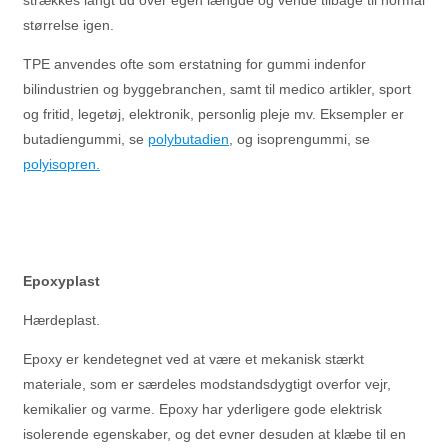
strækkes langt ud over egen længde og vende tilbage til normal
størrelse igen.
TPE anvendes ofte som erstatning for gummi indenfor
bilindustrien og byggebranchen, samt til medico artikler, sport
og fritid, legetøj, elektronik, personlig pleje mv. Eksempler er
butadiengummi, se
polybutadien
, og isoprengummi, se
polyisopren.
Epoxyplast
Hærdeplast.
Epoxy er kendetegnet ved at være et mekanisk stærkt
materiale, som er særdeles modstandsdygtigt overfor vejr,
kemikalier og varme. Epoxy har yderligere gode elektrisk
isolerende egenskaber, og det evner desuden at klæbe til en