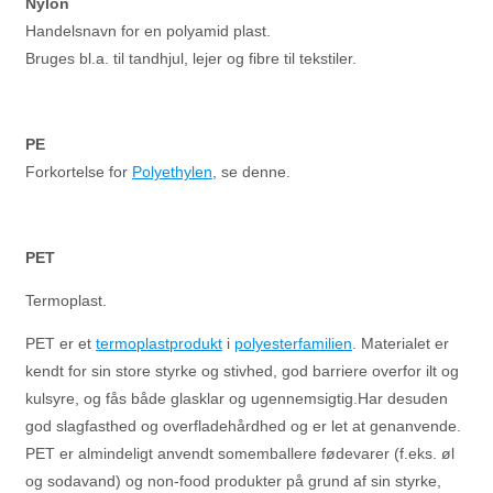
Nylon
Handelsnavn for en polyamid plast.
Bruges bl.a. til tandhjul, lejer og fibre til tekstiler.
PE
Forkortelse for
Polyethylen
, se denne.
PET
Termoplast.
PET er et
termoplastprodukt
i
polyesterfamilien
. Materialet er
kendt for sin store styrke og stivhed, god barriere overfor ilt og
kulsyre, og fås både glasklar og ugennemsigtig.Har desuden
god slagfasthed og overfladehårdhed og er let at genanvende.
PET er almindeligt anvendt somemballere fødevarer (f.eks. øl
og sodavand) og non-food produkter på grund af sin styrke,