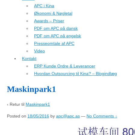
APC i Kina
Økonomi & Nøgletal
Awards – Priser
PDF om APC på dansk
PDF om APC på engelsk
Presseomtale af APC
Video
Kontakt
ERP Kunde Ordre & Leverancer
Hvordan Outsourcing til Kina? – Blogindlæg
Maskinpark1
‹ Retur til
Maskinpark1
Posted on
18/05/2016
by
apc@apc.as
—
No Comments ↓