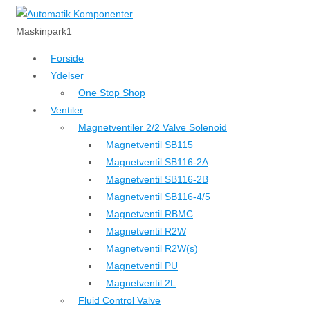
↓
Hop
Maskinpark1
til
Forside
hovedindhold
Ydelser
One Stop Shop
Ventiler
Magnetventiler 2/2 Valve Solenoid
Magnetventil SB115
Magnetventil SB116-2A
Magnetventil SB116-2B
Magnetventil SB116-4/5
Magnetventil RBMC
Magnetventil R2W
Magnetventil R2W(s)
Magnetventil PU
Magnetventil 2L
Fluid Control Valve