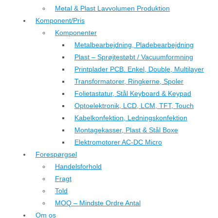
Metal & Plast Lavvolumen Produktion
Komponent/Pris
Komponenter
Metalbearbejdning, Pladebearbejdning
Plast – Sprøjtestøbt / Vacuumformning
Printplader PCB. Enkel, Double, Multilayer
Transformatorer, Ringkerne, Spoler
Folietastatur, Stål Keyboard & Keypad
Optoelektronik, LCD, LCM, TFT, Touch
Kabelkonfektion, Ledningskonfektion
Montagekasser, Plast & Stål Boxe
Elektromotorer AC-DC Micro
Forespørgsel
Handelsforhold
Fragt
Told
MOQ – Mindste Ordre Antal
Om os