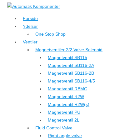
↓
Hop
Forside
til
Ydelser
hovedindhold
One Stop Shop
Ventiler
Magnetventiler 2/2 Valve Solenoid
Magnetventil SB115
Magnetventil SB116-2A
Magnetventil SB116-2B
Magnetventil SB116-4/5
Magnetventil RBMC
Magnetventil R2W
Magnetventil R2W(s)
Magnetventil PU
Magnetventil 2L
Fluid Control Valve
Right angle valve