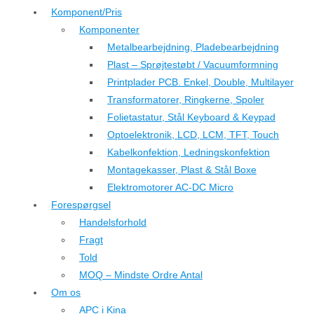
Komponent/Pris
Komponenter
Metalbearbejdning, Pladebearbejdning
Plast – Sprøjtestøbt / Vacuumformning
Printplader PCB. Enkel, Double, Multilayer
Transformatorer, Ringkerne, Spoler
Folietastatur, Stål Keyboard & Keypad
Optoelektronik, LCD, LCM, TFT, Touch
Kabelkonfektion, Ledningskonfektion
Montagekasser, Plast & Stål Boxe
Elektromotorer AC-DC Micro
Forespørgsel
Handelsforhold
Fragt
Told
MOQ – Mindste Ordre Antal
Om os
APC i Kina