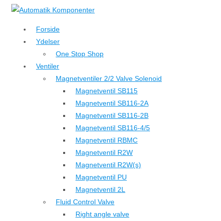
↓
Hop
Forside
til
Ydelser
hovedindhold
One Stop Shop
Ventiler
Magnetventiler 2/2 Valve Solenoid
Magnetventil SB115
Magnetventil SB116-2A
Magnetventil SB116-2B
Magnetventil SB116-4/5
Magnetventil RBMC
Magnetventil R2W
Magnetventil R2W(s)
Magnetventil PU
Magnetventil 2L
Fluid Control Valve
Right angle valve