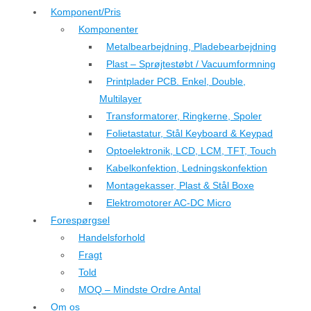
Komponent/Pris
Komponenter
Metalbearbejdning, Pladebearbejdning
Plast – Sprøjtestøbt / Vacuumformning
Printplader PCB. Enkel, Double,
Multilayer
Transformatorer, Ringkerne, Spoler
Folietastatur, Stål Keyboard & Keypad
Optoelektronik, LCD, LCM, TFT, Touch
Kabelkonfektion, Ledningskonfektion
Montagekasser, Plast & Stål Boxe
Elektromotorer AC-DC Micro
Forespørgsel
Handelsforhold
Fragt
Told
MOQ – Mindste Ordre Antal
Om os