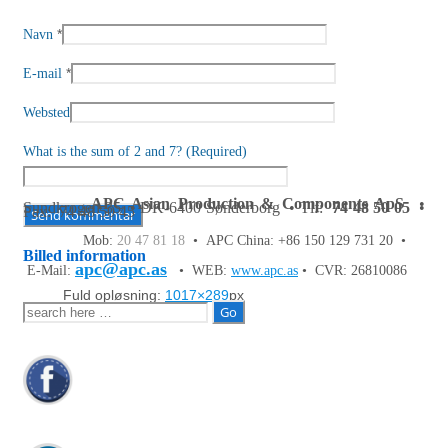
*
Navn
*
E-mail
Websted
What is the sum of 2 and 7? (Required)
APC Asian Production & Components ApS
•
Sundkrogen 35 • DK-6400 Sønderborg • Tlf:
74 48 50 05
•
Fax: 74 48 50 45
Mob:
20 47 81 18
• APC China: +86 150 129 731 20 •
Billed information
apc@apc.as
E-Mail:
• WEB:
www.apc.as
• CVR: 26810086
Fuld opløsning:
1017×289
px
Søg
efter: