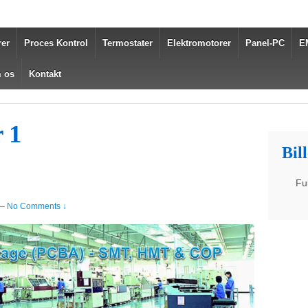
er
Proces Kontrol
Termostater
Elektromotorer
Panel-PC
E
 os
Kontakt
 1
Bil
Fu
—
No Comments ↓