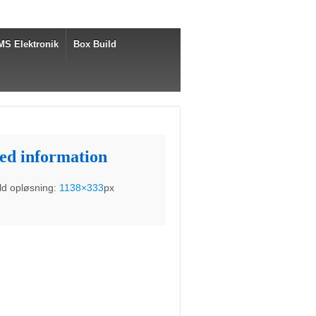
MS Elektronik
Box Build
led information
ld opløsning:
1138×333
px