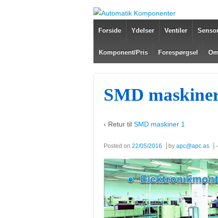
Forside
Ydelser
Ventiler
Sensor
Komponent/Pris
Forespørgsel
Om
SMD maskiner
‹ Retur til
SMD maskiner 1
Posted on
22/05/2016
by
apc@apc.as