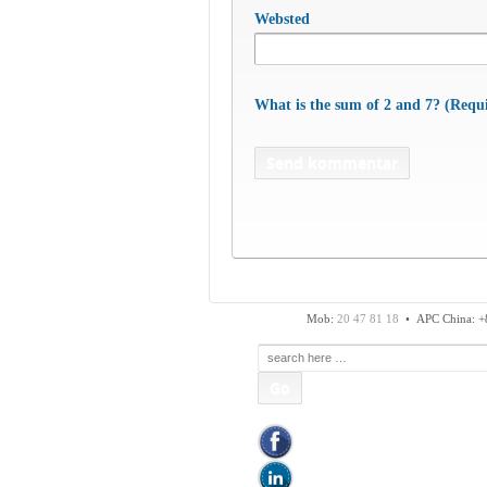
Websted
What is the sum of 2 and 7? (Requ
APC Asian Production
Fax: 74 48 50 45
Mob:
20 47 81 18
• APC China: +
Søg
efter: