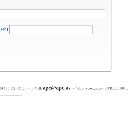
ired)
 & Components ApS
• Sundkrogen 35 • DK-6400 Sønderborg • Tl
apc@apc.as
86 150 129 731 20 •
E-Mail:
• WEB:
www.apc.as
• CVR: 26810086