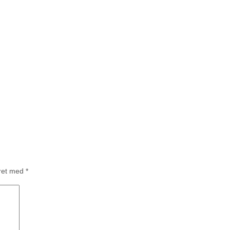
eret med
*