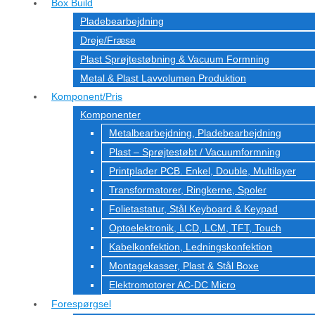
Box Build
Pladebearbejdning
Dreje/Fræse
Plast Sprøjtestøbning & Vacuum Formning
Metal & Plast Lavvolumen Produktion
Komponent/Pris
Komponenter
Metalbearbejdning, Pladebearbejdning
Plast – Sprøjtestøbt / Vacuumformning
Printplader PCB. Enkel, Double, Multilayer
Transformatorer, Ringkerne, Spoler
Folietastatur, Stål Keyboard & Keypad
Optoelektronik, LCD, LCM, TFT, Touch
Kabelkonfektion, Ledningskonfektion
Montagekasser, Plast & Stål Boxe
Elektromotorer AC-DC Micro
Forespørgsel