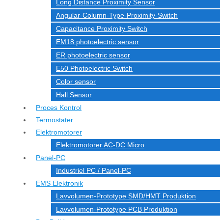
Long Distance Proximity Sensor
Angular-Column-Type-Proximity-Switch
Capacitance Proximity Switch
EM18 photoelectric sensor
ER photoelectric sensor
E50 Photoelectric Switch
Color sensor
Hall Sensor
Proces Kontrol
Termostater
Elektromotorer
Elektromotorer AC-DC Micro
Panel-PC
Industriel PC / Panel-PC
EMS Elektronik
Lavvolumen-Prototype SMD/HMT Produktion
Lavvolumen-Prototype PCB Produktion