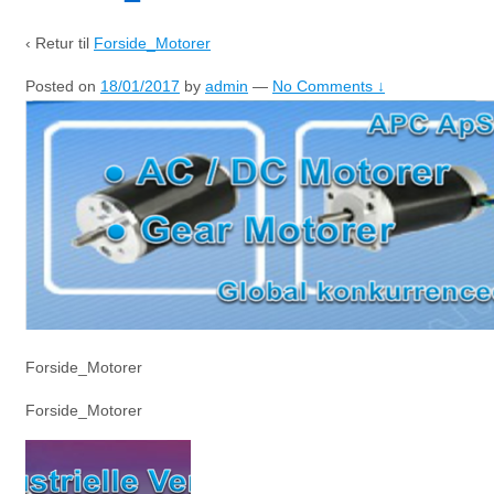
‹ Retur til
Forside_Motorer
Posted on
18/01/2017
by
admin
—
No Comments ↓
Forside_Motorer
Forside_Motorer