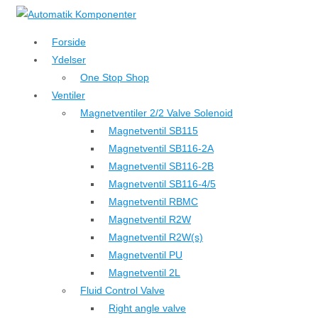
↓
Hop
Forside
til
Ydelser
hovedindhold
One Stop Shop
Ventiler
Magnetventiler 2/2 Valve Solenoid
Magnetventil SB115
Magnetventil SB116-2A
Magnetventil SB116-2B
Magnetventil SB116-4/5
Magnetventil RBMC
Magnetventil R2W
Magnetventil R2W(s)
Magnetventil PU
Magnetventil 2L
Fluid Control Valve
Right angle valve