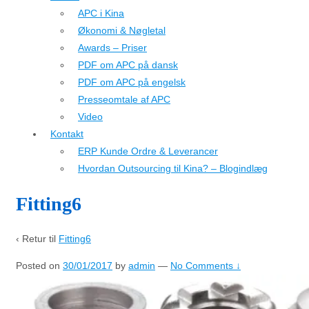
APC i Kina
Økonomi & Nøgletal
Awards – Priser
PDF om APC på dansk
PDF om APC på engelsk
Presseomtale af APC
Video
Kontakt
ERP Kunde Ordre & Leverancer
Hvordan Outsourcing til Kina? – Blogindlæg
Fitting6
‹ Retur til
Fitting6
Posted on
30/01/2017
by
admin
—
No Comments ↓