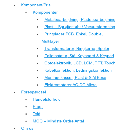
Komponent/Pris
Komponenter
Metalbearbejdning, Pladebearbejdning
Plast – Sprøjtestøbt / Vacuumformning
Printplader PCB. Enkel, Double,
Multilayer
Transformatorer, Ringkerne, Spoler
Folietastatur, Stål Keyboard & Keypad
Optoelektronik, LCD, LCM, TFT, Touch
Kabelkonfektion, Ledningskonfektion
Montagekasser, Plast & Stål Boxe
Elektromotorer AC-DC Micro
Forespørgsel
Handelsforhold
Fragt
Told
MOQ – Mindste Ordre Antal
Om os