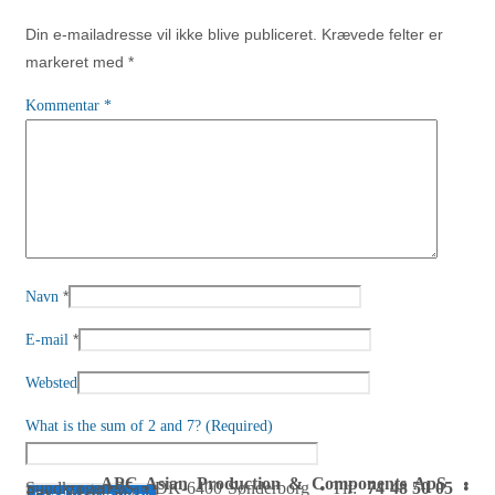
Din e-mailadresse vil ikke blive publiceret.
Krævede felter er
markeret med
*
Kommentar
*
*
Navn
*
E-mail
Websted
What is the sum of 2 and 7? (Required)
APC Asian Production & Components ApS
•
Sundkrogen 35 • DK-6400 Sønderborg • Tlf:
74 48 50 05
•
Fax: 74 48 50 45