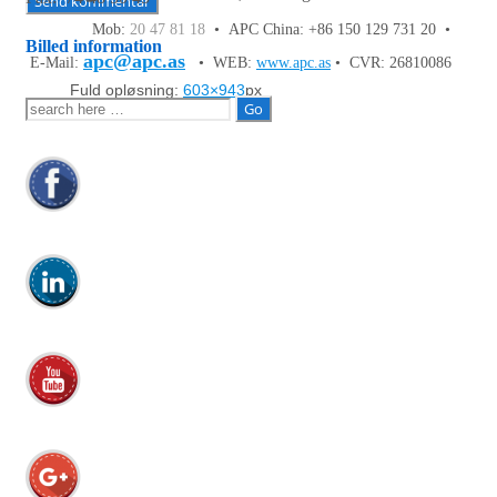
Mob:
20 47 81 18
• APC China: +86 150 129 731 20 •
Billed information
apc@apc.as
E-Mail:
• WEB:
www.apc.as
• CVR: 26810086
Fuld opløsning:
603×943
px
Søg
efter: