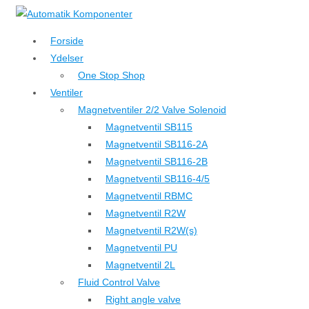
↓
Hop
Forside
til
Ydelser
hovedindhold
One Stop Shop
Ventiler
Magnetventiler 2/2 Valve Solenoid
Magnetventil SB115
Magnetventil SB116-2A
Magnetventil SB116-2B
Magnetventil SB116-4/5
Magnetventil RBMC
Magnetventil R2W
Magnetventil R2W(s)
Magnetventil PU
Magnetventil 2L
Fluid Control Valve
Right angle valve