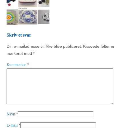
Skriv et svar
Din e-mailadresse vil ikke blive publiceret.
Krævede felter er
markeret med
*
Kommentar
*
*
Navn
*
E-mail