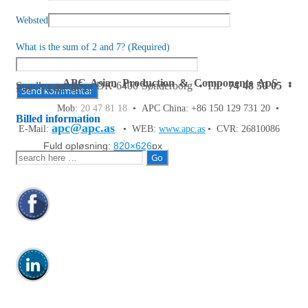
Websted
What is the sum of 2 and 7? (Required)
APC Asian Production & Components ApS
•
Sundkrogen 35 • DK-6400 Sønderborg • Tlf:
74 48 50 05
•
Fax: 74 48 50 45
Mob:
20 47 81 18
• APC China: +86 150 129 731 20 •
Billed information
apc@apc.as
E-Mail:
• WEB:
www.apc.as
• CVR: 26810086
Fuld opløsning:
820×626
px
Søg
efter: