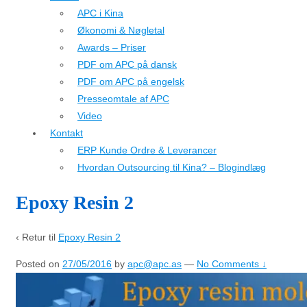
APC i Kina
Økonomi & Nøgletal
Awards – Priser
PDF om APC på dansk
PDF om APC på engelsk
Presseomtale af APC
Video
Kontakt
ERP Kunde Ordre & Leverancer
Hvordan Outsourcing til Kina? – Blogindlæg
Epoxy Resin 2
‹ Retur til
Epoxy Resin 2
Posted on
27/05/2016
by
apc@apc.as
—
No Comments ↓