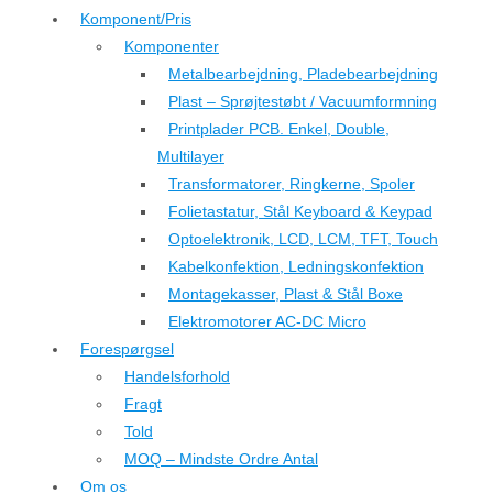
Komponent/Pris
Komponenter
Metalbearbejdning, Pladebearbejdning
Plast – Sprøjtestøbt / Vacuumformning
Printplader PCB. Enkel, Double,
Multilayer
Transformatorer, Ringkerne, Spoler
Folietastatur, Stål Keyboard & Keypad
Optoelektronik, LCD, LCM, TFT, Touch
Kabelkonfektion, Ledningskonfektion
Montagekasser, Plast & Stål Boxe
Elektromotorer AC-DC Micro
Forespørgsel
Handelsforhold
Fragt
Told
MOQ – Mindste Ordre Antal
Om os