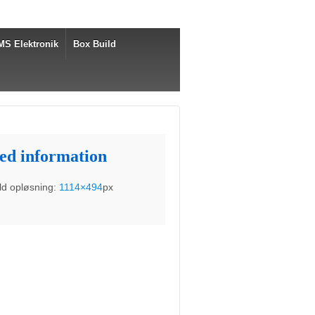
MS Elektronik
Box Build
led information
ld opløsning:
1114×494
px