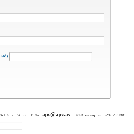
ired)
 & Components ApS
• Sundkrogen 35 • DK-6400 Sønderborg • Tl
apc@apc.as
86 150 129 731 20 •
E-Mail:
• WEB:
www.apc.as
• CVR: 26810086