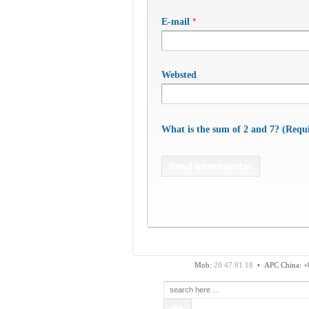
*
E-mail
Websted
What is the sum of 2 and 7? (Requ
APC Asian Production
Fax: 74 48 50 45
Mob:
20 47 81 18
• APC China: +
Søg
efter: