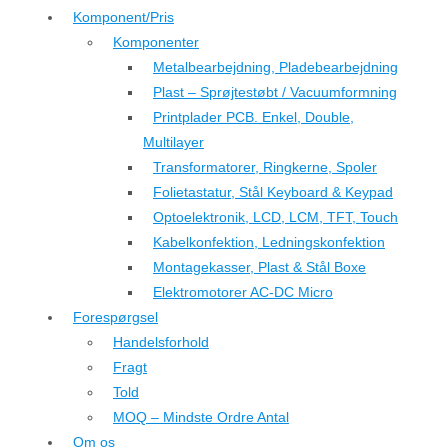
Komponent/Pris
Komponenter
Metalbearbejdning, Pladebearbejdning
Plast – Sprøjtestøbt / Vacuumformning
Printplader PCB. Enkel, Double,
Multilayer
Transformatorer, Ringkerne, Spoler
Folietastatur, Stål Keyboard & Keypad
Optoelektronik, LCD, LCM, TFT, Touch
Kabelkonfektion, Ledningskonfektion
Montagekasser, Plast & Stål Boxe
Elektromotorer AC-DC Micro
Forespørgsel
Handelsforhold
Fragt
Told
MOQ – Mindste Ordre Antal
Om os