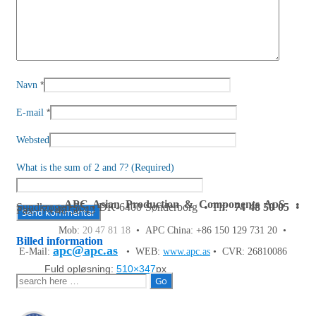
*
Navn
*
E-mail
Websted
What is the sum of 2 and 7? (Required)
APC Asian Production & Components ApS
•
Sundkrogen 35 • DK-6400 Sønderborg • Tlf:
74 48 50 05
•
Fax: 74 48 50 45
Mob:
20 47 81 18
• APC China: +86 150 129 731 20 •
Billed information
apc@apc.as
E-Mail:
• WEB:
www.apc.as
• CVR: 26810086
Fuld opløsning:
510×347
px
Søg
efter: