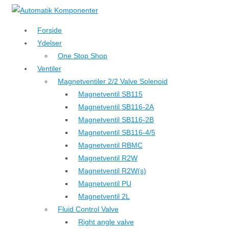
↓
Hop
Forside
til
Ydelser
hovedindhold
One Stop Shop
Ventiler
Magnetventiler 2/2 Valve Solenoid
Magnetventil SB115
Magnetventil SB116-2A
Magnetventil SB116-2B
Magnetventil SB116-4/5
Magnetventil RBMC
Magnetventil R2W
Magnetventil R2W(s)
Magnetventil PU
Magnetventil 2L
Fluid Control Valve
Right angle valve