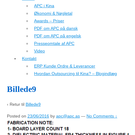
APC i Kina
Økonomi & Nøgletal
Awards – Priser
PDF om APC på dansk
PDF om APC på engelsk
Presseomtale af APC
Video
Kontakt
ERP Kunde Ordre & Leverancer
Hvordan Outsourcing til Kina? – Blogindlæg
Billede9
‹ Retur til
Billede9
Posted on
23/06/2016
by
apc@apc.as
—
No Comments ↓