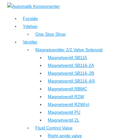
↓
Hop
Forside
til
Ydelser
hovedindhold
One Stop Shop
Ventiler
Magnetventiler 2/2 Valve Solenoid
Magnetventil SB115
Magnetventil SB116-2A
Magnetventil SB116-2B
Magnetventil SB116-4/5
Magnetventil RBMC
Magnetventil R2W
Magnetventil R2W(s)
Magnetventil PU
Magnetventil 2L
Fluid Control Valve
Right angle valve