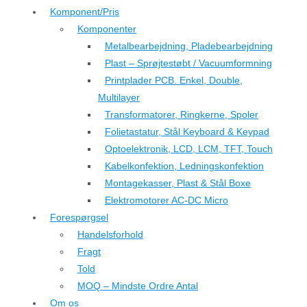
Komponent/Pris
Komponenter
Metalbearbejdning, Pladebearbejdning
Plast – Sprøjtestøbt / Vacuumformning
Printplader PCB. Enkel, Double,
Multilayer
Transformatorer, Ringkerne, Spoler
Folietastatur, Stål Keyboard & Keypad
Optoelektronik, LCD, LCM, TFT, Touch
Kabelkonfektion, Ledningskonfektion
Montagekasser, Plast & Stål Boxe
Elektromotorer AC-DC Micro
Forespørgsel
Handelsforhold
Fragt
Told
MOQ – Mindste Ordre Antal
Om os