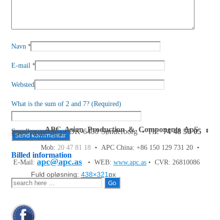
*
Navn
*
E-mail
Websted
What is the sum of 2 and 7? (Required)
APC Asian Production & Components ApS
•
Sundkrogen 35 • DK-6400 Sønderborg • Tlf:
74 48 50 05
•
Fax: 74 48 50 45
Mob:
20 47 81 18
• APC China: +86 150 129 731 20 •
Billed information
apc@apc.as
E-Mail:
• WEB:
www.apc.as
• CVR: 26810086
Fuld opløsning:
438×321
px
Søg
efter: