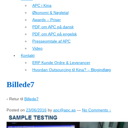
APC i Kina
Økonomi & Nøgletal
Awards – Priser
PDF om APC på dansk
PDF om APC på engelsk
Presseomtale af APC
Video
Kontakt
ERP Kunde Ordre & Leverancer
Hvordan Outsourcing til Kina? – Blogindlæg
Billede7
‹ Retur til
Billede7
Posted on
23/06/2016
by
apc@apc.as
—
No Comments ↓